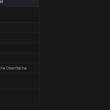
er
che Oberfläche