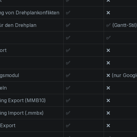
t
✅
❌
ng von Drehplankonflikten
✅
❌
für den Drehplan
✅
✅ (Gantt-Stil)
✅
✅
ort
✅
❌
✅
❌
ngsmodul
✅
❌ (nur Googl
eln
✅
❌
ing Export (MMB10)
✅
❌
ing Import (.mmbx)
✅
❌
Export
✅
❌