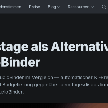
denstimmen
Preise
Blog
Ressourcen
stage
als
Alternati
oBinder
tudioBinder im Vergleich — automatischer KI-B
 Budgetierung gegenüber dem tagesdisposition-
dioBinder.