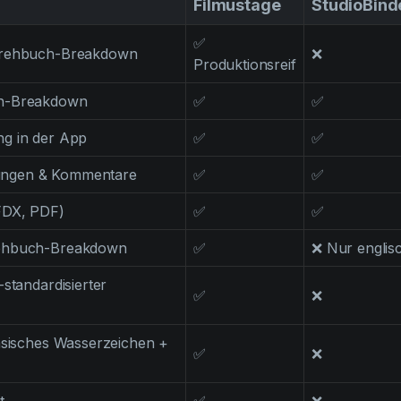
Filmustage
StudioBind
✅
Drehbuch-Breakdown
❌
Produktionsreif
h-Breakdown
✅
✅
g in der App
✅
✅
ngen & Kommentare
✅
✅
FDX, PDF)
✅
✅
ehbuch-Breakdown
✅
❌ Nur englis
standardisierter
✅
❌
nsisches Wasserzeichen +
✅
❌