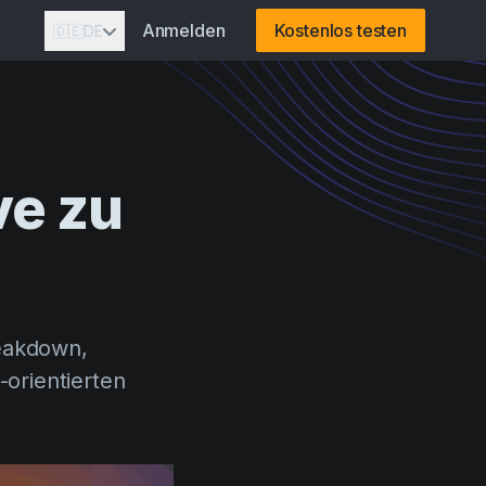
Anmelden
Kostenlos testen
🇩🇪
DE
ve
zu
reakdown,
orientierten