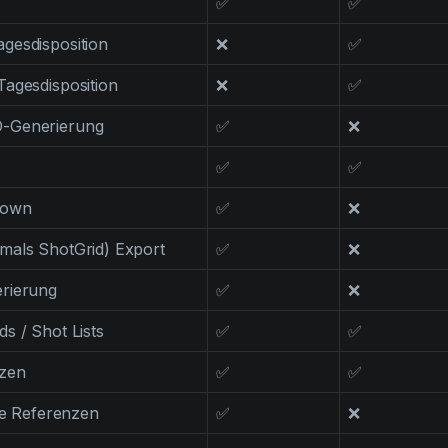
✅
✅
gesdisposition
❌
✅
agesdisposition
❌
✅
-Generierung
✅
❌
✅
✅
down
✅
❌
mals ShotGrid) Export
✅
❌
rierung
✅
❌
s / Shot Lists
✅
✅
nzen
✅
✅
lle Referenzen
✅
❌