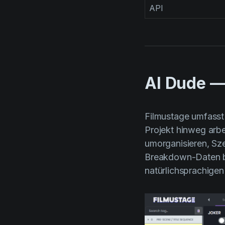
API
AI Dude —
Filmustage umfass
Projekt hinweg arb
umorganisieren, Sz
Breakdown-Daten b
natürlichsprachigen