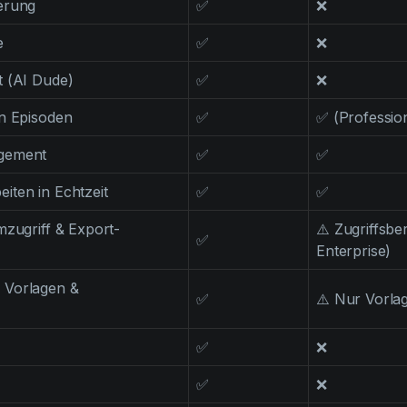
erung
✅
❌
e
✅
❌
t (AI Dude)
✅
❌
n Episoden
✅
✅ (Professio
gement
✅
✅
ten in Echtzeit
✅
✅
mzugriff & Export-
⚠️ Zugriffsbe
✅
Enterprise)
 Vorlagen &
✅
⚠️ Nur Vorla
✅
❌
✅
❌