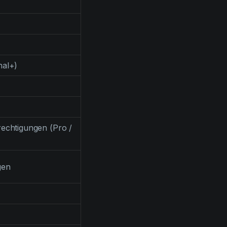
nal+)
rechtigungen (Pro /
gen