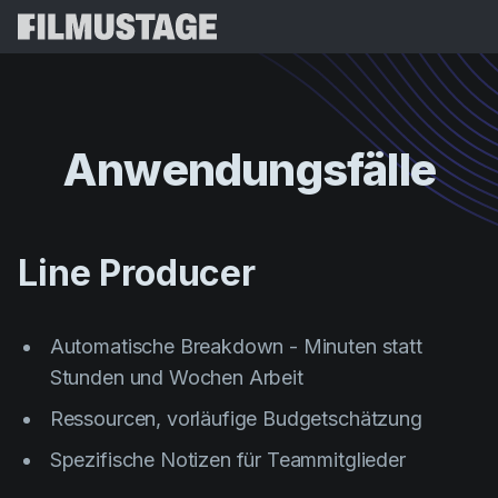
Funktionen
Kundenstimmen
Script Breakdown
Anwendungsfälle
Storyboards & Shot Lists
Preise
Shooting Schedules
Blog
Budgeting
Line Producer
Ressourcen
All
VFX Breakdown
Budgeting
Kundengeschichten
Suchen
Script Analysis
Automatische Breakdown - Minuten statt
Cinemagic
Empfehlungsprogramm
Stunden und Wochen Arbeit
Anmel
Script Synopsis
Customer Stories
Webinare & Veranstaltungen
Ressourcen, vorläufige Budgetschätzung
Script Sides
Kostenlos
Directing
Vorlagen
Spezifische Notizen für Teammitglieder
Tagesdispositionen
Distribution
Leitfäden