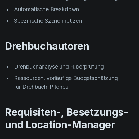
Product updates
Automatische Breakdown
Production
Spezifische Szenennotizen
Scheduling
Screenwriting
Drehbuchautoren
Script breakdown
Script coverage
Drehbuchanalyse und -überprüfung
Storyboards
Ressourcen, vorläufige Budgetschätzung
Technologies
für Drehbuch-Pitches
Templates
VFX
Requisiten-, Besetzungs-
Vertical Drama
und Location-Manager