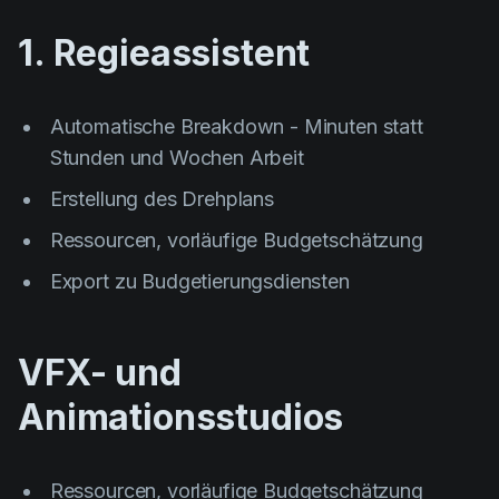
AI Agent
Education
Videos
1. Regieassistent
Events
Anwendungsfälle
Filmmaking
Hilfezentrum
Automatische Breakdown - Minuten statt
Filmustage news
Stunden und Wochen Arbeit
Gaming
Erstellung des Drehplans
Guides
Ressourcen, vorläufige Budgetschätzung
IP Development
Export zu Budgetierungsdiensten
Legal
Marketing
VFX- und
Post-production
Animationsstudios
Pre-production
Product placement
Ressourcen, vorläufige Budgetschätzung