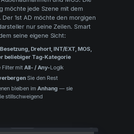
g möchte jede Szene mit dem
r. Der 1st AD möchte den morgigen
arsteller nur seine Zeilen. Smart
edem seine eigene Sicht:
h
Besetzung, Drehort, INT/EXT, MOS,
r beliebiger Tag-Kategorie
 Filter mit
All- / Any-
Logik
verbergen
Sie den Rest
enen bleiben im
Anhang
— sie
e stillschweigend