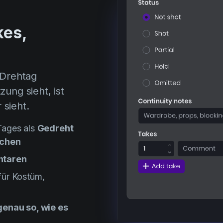
kes,
 Drehtag
zung sieht, ist
 sieht.
Tages als
Gedreht
ichen
ntaren
für Kostüm,
genau so, wie es