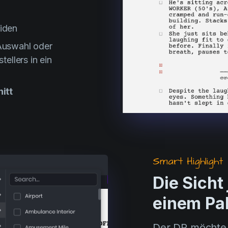
iden
Auswahl oder
ellers in ein
itt
Smart Highlight
Die Sicht
einem Pa
Der DP möchte