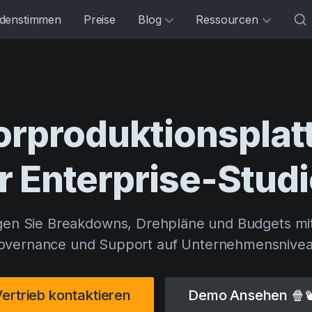
denstimmen
Preise
Blog
Ressourcen
orproduktionsplat
r
Enterprise-Stud
gen Sie Breakdowns, Drehpläne und Budgets mit 
overnance und Support auf Unternehmensnivea
ertrieb kontaktieren
Demo Ansehen 🍿