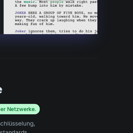
e
ler Netzwerke.
chlüsselung,
sstandards.