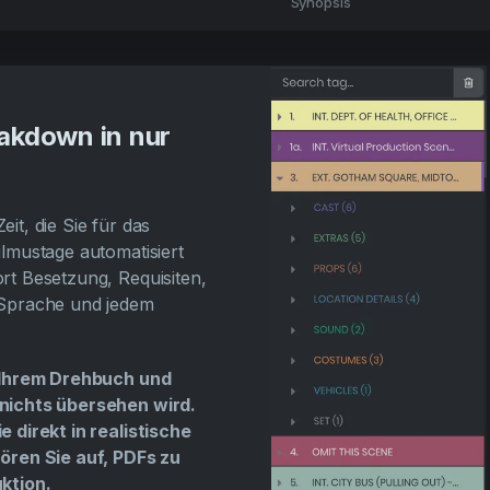
Synopsis
eakdown in nur
it, die Sie für das
lmustage automatisiert
rt Besetzung, Requisiten,
 Sprache und jedem
n Ihrem Drehbuch und
nichts übersehen wird.
 direkt in realistische
ören Sie auf, PDFs zu
ktion.