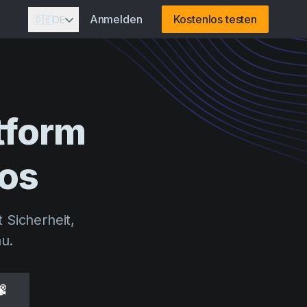
Anmelden
Kostenlos testen
🇩🇪
DE
tform
ios
Sicherheit,
u.
