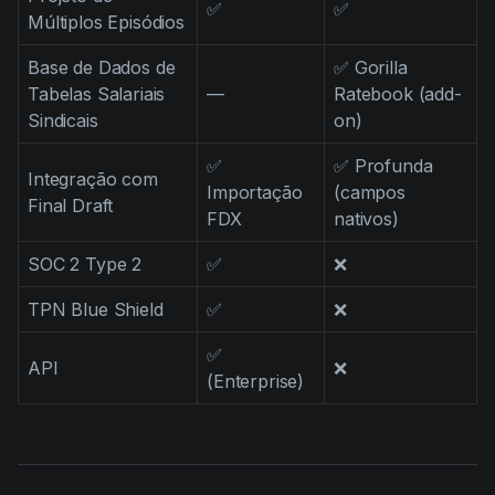
✅
✅
Múltiplos Episódios
Base de Dados de
✅ Gorilla
Tabelas Salariais
—
Ratebook (add-
Sindicais
on)
✅
✅ Profunda
Integração com
Importação
(campos
Final Draft
FDX
nativos)
SOC 2 Type 2
✅
❌
TPN Blue Shield
✅
❌
✅
API
❌
(Enterprise)