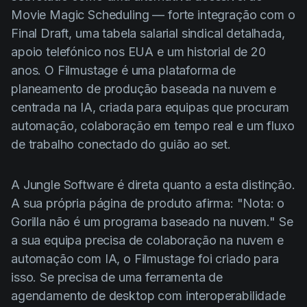
Product updates
Movie Magic Scheduling — forte integração com o
Final Draft, uma tabela salarial sindical detalhada,
Production
apoio telefónico nos EUA e um historial de 20
Scheduling
anos. O Filmustage é uma plataforma de
Screenwriting
planeamento de produção baseada na nuvem e
centrada na IA, criada para equipas que procuram
Script breakdown
automação, colaboração em tempo real e um fluxo
Script coverage
de trabalho conectado do guião ao set.
Storyboards
A Jungle Software é direta quanto a esta distinção.
Technologies
A sua própria página de produto afirma: "Nota: o
Templates
Gorilla não é um programa baseado na nuvem." Se
VFX
a sua equipa precisa de colaboração na nuvem e
automação com IA, o Filmustage foi criado para
Vertical Drama
isso. Se precisa de uma ferramenta de
agendamento de desktop com interoperabilidade