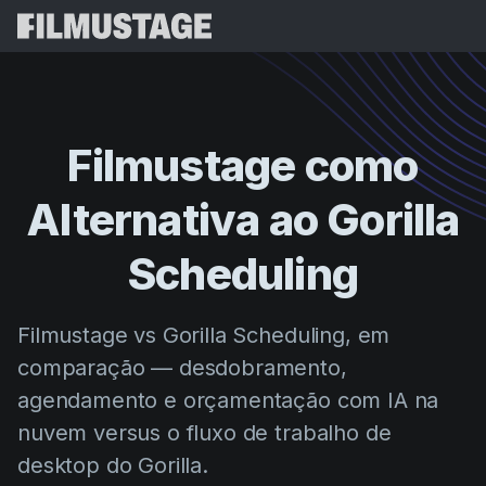
Funcionalidades
Testemunhos
Script Breakdown
Filmustage
como
Storyboards & Shot Lists
Preços
Alternativa
ao
Gorilla
Shooting Schedules
Blog
Budgeting
Scheduling
Recursos
All
VFX Breakdown
Budgeting
Histórias de Clientes
Pesquisar
Filmustage vs Gorilla Scheduling, em
Script Analysis
Cinemagic
Programa de Referência
comparação — desdobramento,
Iniciar 
Script Synopsis
Customer Stories
Webinars e Eventos
agendamento e orçamentação com IA na
Script Sides
Experiment
Directing
Modelos
nuvem versus o fluxo de trabalho de
Folhas de Serviço
desktop do Gorilla.
Distribution
Guias