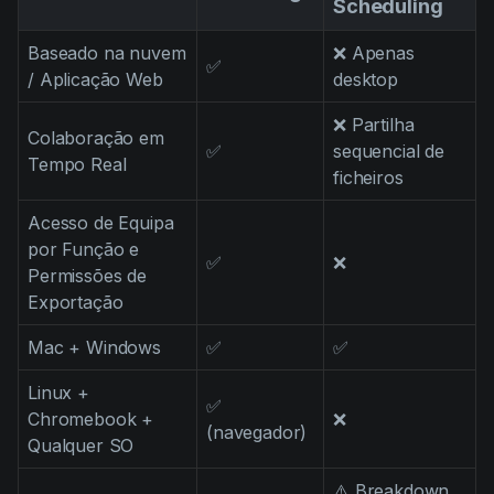
Scheduling
Baseado na nuvem
❌ Apenas
✅
/ Aplicação Web
desktop
❌ Partilha
Colaboração em
✅
sequencial de
Tempo Real
ficheiros
Acesso de Equipa
por Função e
✅
❌
Permissões de
Exportação
Mac + Windows
✅
✅
Linux +
✅
Chromebook +
❌
(navegador)
Qualquer SO
⚠️ Breakdown