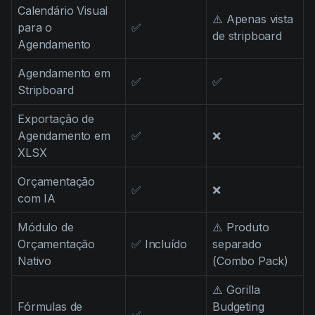
Calendário Visual
⚠️ Apenas vista
para o
✅
de stripboard
Agendamento
Agendamento em
✅
✅
Stripboard
Exportação de
Agendamento em
✅
❌
XLSX
Orçamentação
✅
❌
com IA
Módulo de
⚠️ Produto
Orçamentação
✅ Incluído
separado
Nativo
(Combo Pack)
⚠️ Gorilla
Fórmulas de
Budgeting