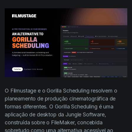
AI Agent
Education
Vídeos
Events
Casos de Uso
Filmmaking
Centro de Ajuda
Filmustage news
Gaming
Guides
IP Development
Legal
O Filmustage e o Gorilla Scheduling resolvem o
Marketing
planeamento de produção cinematográfica de
Post-production
formas diferentes. O Gorilla Scheduling é uma
aplicação de desktop da Jungle Software,
Pre-production
construída sobre o FileMaker, concebida
Product placement
sobretudo como uma alternativa acessível ao