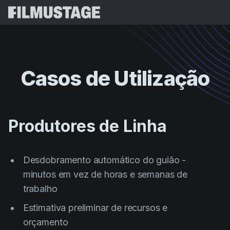
Funcionalidades
Testemunhos
Script Breakdown
Casos
de
Utilização
Storyboards & Shot Lists
Preços
Shooting Schedules
Blog
Budgeting
Produtores de Linha
Recursos
All
VFX Breakdown
Budgeting
Histórias de Clientes
Pesquisar
Script Analysis
Desdobramento automático do guião -
Cinemagic
Programa de Referência
minutos em vez de horas e semanas de
Iniciar 
Script Synopsis
Customer Stories
Webinars e Eventos
trabalho
Script Sides
Experiment
Directing
Modelos
Estimativa preliminar de recursos e
Folhas de Serviço
Distribution
Guias
orçamento