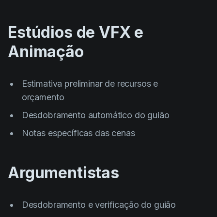
Product updates
Production
Estúdios de VFX e
Scheduling
Animação
Screenwriting
Script breakdown
Estimativa preliminar de recursos e
Script coverage
orçamento
Storyboards
Desdobramento automático do guião
Technologies
Notas específicas das cenas
Templates
Argumentistas
VFX
Vertical Drama
Desdobramento e verificação do guião