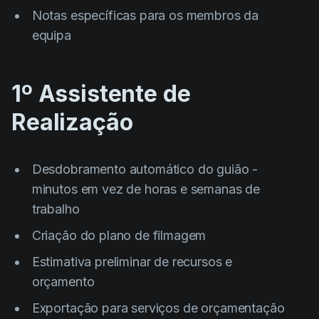
AI Agent
Education
Vídeos
Notas específicas para os membros da
equipa
Events
Casos de Uso
Filmmaking
Centro de Ajuda
1º Assistente de
Filmustage news
Realização
Gaming
Guides
Desdobramento automático do guião -
IP Development
minutos em vez de horas e semanas de
Legal
trabalho
Marketing
Criação do plano de filmagem
Post-production
Estimativa preliminar de recursos e
Pre-production
orçamento
Product placement
Exportação para serviços de orçamentação