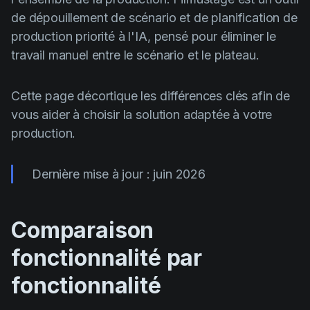
Product updates
de dépouillement de scénario et de planification de
Production
production priorité à l'IA, pensé pour éliminer le
travail manuel entre le scénario et le plateau.
Scheduling
Screenwriting
Cette page décortique les différences clés afin de
Script breakdown
vous aider à choisir la solution adaptée à votre
production.
Script coverage
Storyboards
Dernière mise à jour : juin 2026
Technologies
Templates
Comparaison
VFX
fonctionnalité par
Vertical Drama
fonctionnalité