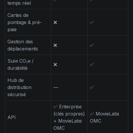
temps réel
Cartes de
pointage & pré-
❌
✅
paie
Gestion des
❌
✅
déplacements
Suivi CO₂e /
❌
✅
durabilité
Hub de
distribution
—
✅
sécurisé
✅ Enterprise
(clés propres)
✅ MovieLabs
API
+ MovieLabs
OMC
OMC