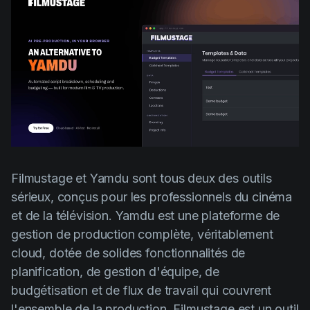
AI Agent
Education
Vidéos
Events
Cas d'usage
Filmmaking
Centre d'aide
Filmustage news
Gaming
Guides
IP Development
Filmustage et Yamdu sont tous deux des outils
Legal
sérieux, conçus pour les professionnels du cinéma
et de la télévision. Yamdu est une plateforme de
Marketing
gestion de production complète, véritablement
Post-production
cloud, dotée de solides fonctionnalités de
Pre-production
planification, de gestion d'équipe, de
budgétisation et de flux de travail qui couvrent
Product placement
l'ensemble de la production. Filmustage est un outil