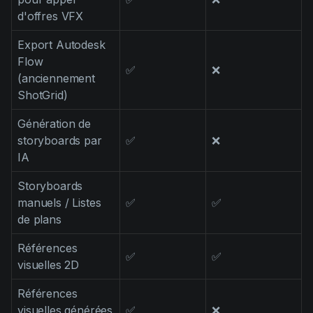
d'offres VFX
Export Autodesk
Flow
✅
❌
(anciennement
ShotGrid)
Génération de
storyboards par
✅
❌
IA
Storyboards
manuels / Listes
✅
✅
de plans
Références
✅
✅
visuelles 2D
Références
visuelles générées
✅
❌