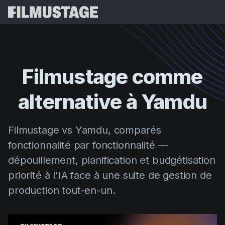
Fonctionnalités
Témoignages
Script Breakdown
Filmustage
comme
Storyboards & Shot Lists
Tarifs
alternative
à
Yamdu
Shooting Schedules
Blog
Budgeting
Ressources
All
Filmustage vs Yamdu, comparés
VFX Breakdown
Budgeting
Témoignages clients
Rechercher
fonctionnalité par fonctionnalité —
Script Analysis
dépouillement, planification et budgétisation
Cinemagic
Programme de parrainage
Se Conn
Script Synopsis
priorité à l'IA face à une suite de gestion de
Customer Stories
Webinaires et événements
production tout-en-un.
Script Sides
Essayer gra
Directing
Modèles
Feuilles de service
Distribution
Guides