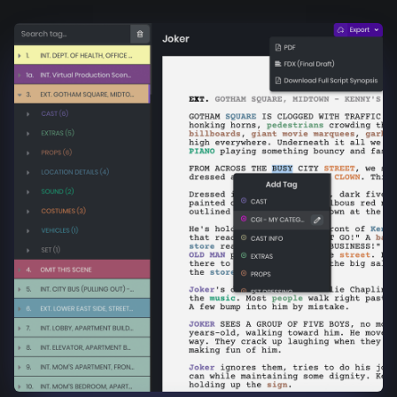
Product updates
Production
Scheduling
Screenwriting
Script breakdown
Script coverage
Storyboards
Technologies
Templates
VFX
Vertical Drama