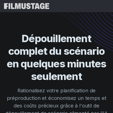
Fonctionnalités
Témoignages
Script Breakdown
Dépouillement
Storyboards & Shot Lists
Tarifs
complet du scénario
Shooting Schedules
Blog
Budgeting
en quelques minutes
Ressources
All
VFX Breakdown
Budgeting
Témoignages clients
Rechercher
seulement
Script Analysis
Cinemagic
Programme de parrainage
Se Conn
Script Synopsis
Customer Stories
Rationalisez votre planification de
Webinaires et événements
Script Sides
préproduction et économisez un temps et
Essayer gra
Directing
Modèles
des coûts précieux grâce à l'outil de
Feuilles de service
Distribution
Guides