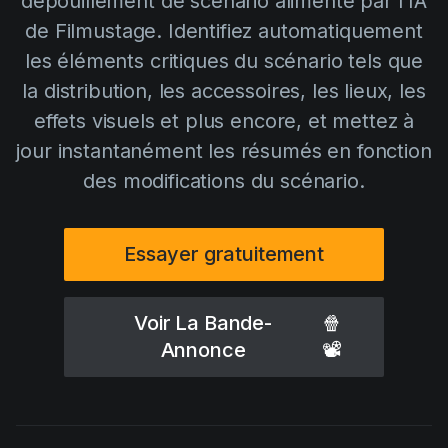
dépouillement de scénario alimenté par l'IA
AI Agent
Education
Vidéos
de Filmustage. Identifiez automatiquement
Events
Cas d'usage
les éléments critiques du scénario tels que
la distribution, les accessoires, les lieux, les
Filmmaking
Centre d'aide
effets visuels et plus encore, et mettez à
Filmustage news
jour instantanément les résumés en fonction
Gaming
des modifications du scénario.
Guides
IP Development
Essayer gratuitement
Legal
Marketing
Voir La Bande-
🍿
Annonce
📽
Post-production
Pre-production
Product placement