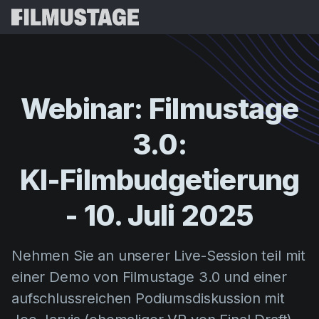
Funktionen
Kundenstimmen
Script Breakdown
Webinar:
Filmustage
Storyboards & Shot Lists
Preise
3.0:
Shooting Schedules
Blog
Budgeting
KI-Filmbudgetierung
Ressourcen
All
VFX Breakdown
Budgeting
Kundengeschichten
Suchen
-
10.
Juli
2025
Script Analysis
Cinemagic
Empfehlungsprogramm
Anmel
Script Synopsis
Customer Stories
Nehmen Sie an unserer Live-Session teil mit
Webinare & Veranstaltungen
Script Sides
einer Demo von Filmustage 3.0 und einer
Kostenlos
Directing
Vorlagen
aufschlussreichen Podiumsdiskussion mit
Tagesdispositionen
Distribution
Leitfäden