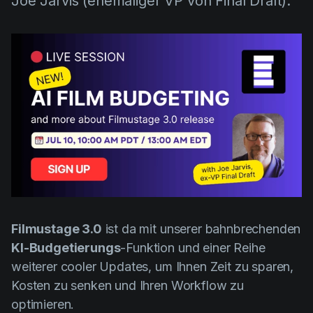
Joe Jarvis (ehemaliger VP von Final Draft).
AI Agent
Education
Videos
Events
Anwendungsfälle
Filmmaking
Hilfezentrum
Filmustage news
Gaming
Guides
IP Development
Legal
Marketing
Filmustage 3.0
ist da mit unserer bahnbrechenden
Post-production
KI-Budgetierungs
-Funktion und einer Reihe
weiterer cooler Updates, um Ihnen Zeit zu sparen,
Pre-production
Kosten zu senken und Ihren Workflow zu
Product placement
optimieren.