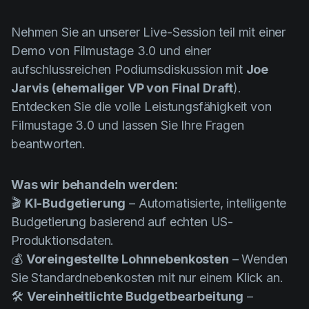
Product updates
Nehmen Sie an unserer Live-Session teil mit einer
Production
Demo von Filmustage 3.0 und einer
Scheduling
aufschlussreichen Podiumsdiskussion mit
Joe
Screenwriting
Jarvis (ehemaliger VP von Final Draft
).
Entdecken Sie die volle Leistungsfähigkeit von
Script breakdown
Filmustage 3.0 und lassen Sie Ihre Fragen
Script coverage
beantworten.
Storyboards
Was wir behandeln werden:
Technologies
🎬
KI-Budgetierung
– Automatisierte, intelligente
Templates
Budgetierung basierend auf echten US-
VFX
Produktionsdaten.
💰
Voreingestellte Lohnnebenkosten
– Wenden
Vertical Drama
Sie Standardnebenkosten mit nur einem Klick an.
🛠️
Vereinheitlichte Budgetbearbeitung
–