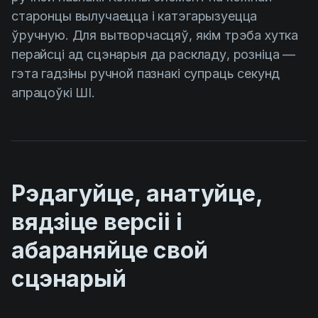
старонцы вылучаецца і катэгарызуецца
ўручную. Для вытворчасцяў, якім трэба хутка
перайсці ад сцэнарыя да раскладу, розніца —
гэта гадзіны ручной пазнакі супраць секунд
апрацоўкі ШІ.
Рэдагуйце, анатуйце,
вядзіце версіі і
абараняйце свой
сцэнарый