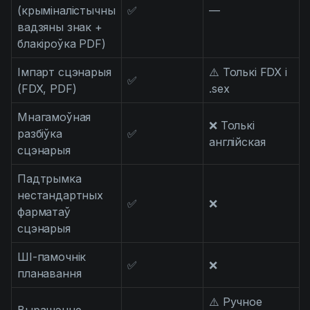
(крыміналістычны
✅
—
вадзяны знак +
блакіроўка PDF)
Імпарт сцэнарыя
⚠️ Толькі FDX і
✅
(FDX, PDF)
.sex
Мнагамоўная
❌ Толькі
разбіўка
✅
англійская
сцэнарыя
Падтрымка
нестандартных
✅
❌
фарматаў
сцэнарыя
ШІ-памочнік
✅
❌
планавання
⚠️ Ручное