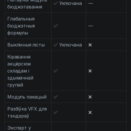
✅ Уключана
—
бюджэтавання
Глабальныя
бюджэтныя
✅
—
формулы
Выклікныя лісты
✅ Уключана
❌
Кіраванне
акцёрскім
складам і
✅
❌
здымачнай
групай
Модуль лакацый
✅
❌
Разбіўка VFX для
✅
❌
тэндэраў
Экспарт у