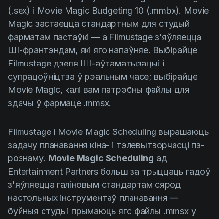
Product updates
(.sex) і Movie Magic Budgeting 10 (.mmbx). Movie
Magic застаецца стандартным для студый
Production
фарматам пастаўкі — а Filmustage з'яўляецца
Scheduling
ШІ-франтэндам, які яго напаўняе. Выбірайце
Screenwriting
Filmustage дзеля ШІ-аўтаматызацыі і
супрацоўніцтва ў рэальным часе; выбірайце
Script breakdown
Movie Magic, калі вам патрэбны файлы для
Script coverage
здачы ў фармаце .mmsx.
Storyboards
Filmustage і Movie Magic Scheduling вырашаюць
Technologies
задачу планавання кіна- і тэлевытворчасці па-
Templates
рознаму.
Movie Magic Scheduling
ад
VFX
Entertainment Partners больш за трыццаць гадоў
з'яўляецца галіновым стандартам сярод
Vertical Drama
настольных інструментаў планавання —
буйныя студыі прымаюць яго файлы .mmsx у