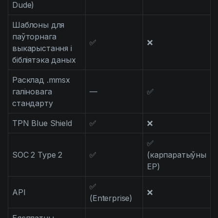
Dude)
Шаблоны для
паўторнага
✅
❌
выкарыстання і
бібліятэка даных
Расклад .mmsx
галіновага
—
✅
стандарту
TPN Blue Shield
✅
❌
✅
SOC 2 Type 2
✅
(карпаратыўны
EP)
✅
API
❌
(Enterprise)