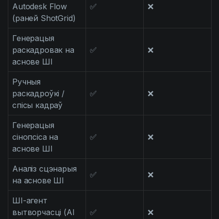
Autodesk Flow
✅
❌
(раней ShotGrid)
Генерацыя
раскадровак на
✅
❌
аснове ШІ
Ручныя
раскадроўкі /
✅
❌
спісы кадраў
Генерацыя
сінопсіса на
✅
❌
аснове ШІ
Аналіз сцэнарыя
✅
❌
на аснове ШІ
ШІ-агент
вытворчасці (AI
✅
❌