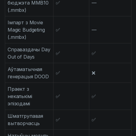
бюджэта MMB10
✅
—
(.mmbx)
Імпарт з Movie
Magic Budgeting
✅
—
(.mmbx)
Справаздачы Day
✅
✅
Out of Days
Аўтаматычная
✅
❌
генерацыя DOOD
Праект з
некалькімі
✅
✅
эпізодамі
Шматгрупавая
✅
✅
вытворчасць
Натыўны модуль