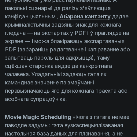
паколькі сцэнарыі да рэлізу з'яўляюцца
канфідэнцыяльнымі,
Абарона кантэнту
дадае
крыміналістычны вадзяны знак для кожнага
гледача — на экспартах у PDF і ў праглядзе на
экране — і можа блакіраваць экспартаваныя
PDF (забараніць рэдагаванне і капіраванне або
запытваць пароль для адкрыцця), таму
сцёкшая старонка вядзе да канкрэтнага
чалавека. Уладальнікі задаюць гэта як
каманднае значэнне па змаўчанні і
перавызначаюць яго для кожнага праекта або
асобнага супрацоўніка.
Movie Magic Scheduling
нічога з гэтага не мае
паводле задумы: гэта вузкаспецыялізаваная
настольная база даных для планавання, а не