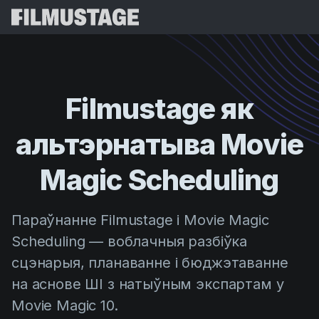
Магчымасці
Водгукі
Script Breakdown
Filmustage
як
Storyboards & Shot Lists
Цэны
альтэрнатыва
Movie
Shooting Schedules
Blog
Budgeting
Magic
Scheduling
Рэсурсы
All
VFX Breakdown
Budgeting
Гісторыі кліентаў
Пошук
Параўнанне Filmustage і Movie Magic
Script Analysis
Cinemagic
Рэферальная праграма
Scheduling — воблачныя разбіўка
Увай
Script Synopsis
Customer Stories
Вебінары і падзеі
сцэнарыя, планаванне і бюджэтаванне
Script Sides
Паспрабаваць
Directing
Шаблоны
на аснове ШІ з натыўным экспартам у
Выклікныя лісты
Movie Magic 10.
Distribution
Даведнікі