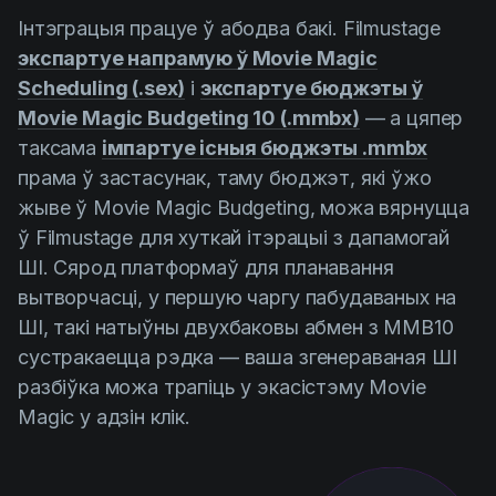
Інтэграцыя працуе ў абодва бакі. Filmustage
экспартуе напрамую ў Movie Magic
Scheduling (.sex)
і
экспартуе бюджэты ў
Movie Magic Budgeting 10 (.mmbx)
— а цяпер
таксама
імпартуе існыя бюджэты .mmbx
прама ў застасунак, таму бюджэт, які ўжо
жыве ў Movie Magic Budgeting, можа вярнуцца
ў Filmustage для хуткай ітэрацыі з дапамогай
ШІ. Сярод платформаў для планавання
вытворчасці, у першую чаргу пабудаваных на
ШІ, такі натыўны двухбаковы абмен з MMB10
сустракаецца рэдка — ваша згенераваная ШІ
разбіўка можа трапіць у экасістэму Movie
Magic у адзін клік.