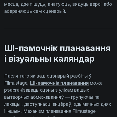
месца, дзе пішуць, анатуюць, вядуць версіі або
абараняюць сам сцэнарый.
ШІ-памочнік планавання
і візуальны каляндар
Пасля таго як ваш сцэнарый разбіты ў
Filmustage,
ШІ-памочнік планавання
можа
рэарганізаваць сцэны з улікам вашых
вытворчых абмежаванняў — групуючы па
лакацыі, даступнасці акцёраў, здымачных днях
і іншым. Механізм планавання Filmustage