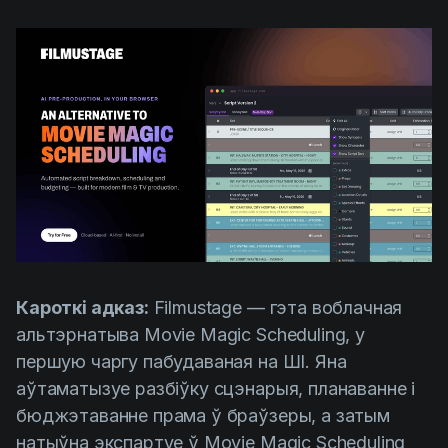
AI Agent
Education
Відэа
Events
Прыклады выкарыстання
Filmmaking
Цэнтр дапамогі
Filmustage news
Gaming
Guides
IP Development
Legal
Кароткі адказ:
Filmustage — гэта воблачная
Marketing
альтэрнатыва Movie Magic Scheduling, у
Post-production
першую чаргу пабудаваная на ШІ. Яна
аўтаматызуе разбіўку сцэнарыя, планаванне і
Pre-production
бюджэтаванне прама ў браўзеры, а затым
Product placement
натыўна экспартуе ў Movie Magic Scheduling