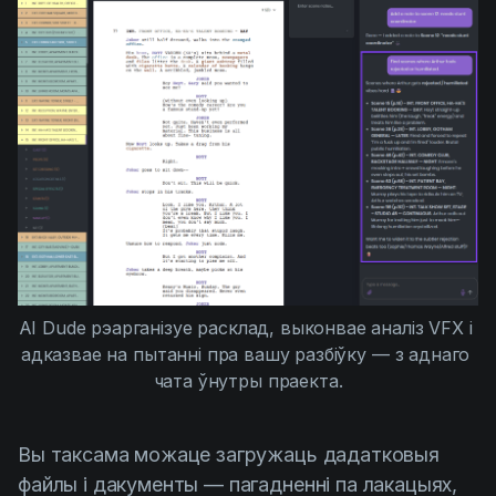
AI Dude рэарганізуе расклад, выконвае аналіз VFX і 
адказвае на пытанні пра вашу разбіўку — з аднаго 
чата ўнутры праекта.
Вы таксама можаце загружаць дадатковыя
файлы і дакументы — пагадненні па лакацыях,