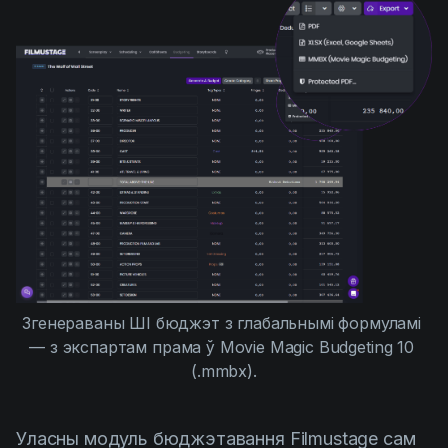
Згенераваны ШІ бюджэт з глабальнымі формуламі 
— з экспартам прама ў Movie Magic Budgeting 10 
(.mmbx).
Уласны модуль бюджэтавання Filmustage сам