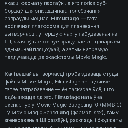
якасці фармату пастаўкі, а яго логіка суб-
бордаў для эпізадычнага тэлебачання
сапраўды моцная.
Filmustage
— гэта
воблачная платформа для планавання
вытворчасці, у першую чаргу пабудаваная на
ШІ, якая аўтаматызуе працу паміж сцэнарыем і
здымачнай пляцоўкай, а затым напрамую
падлучаецца да экасістэмы Movie Magic.
Калі вашай вытворчасці трэба здаваць студыі
файлы Movie Magic, Filmustage не адмяняе
гэтае патрабаванне — ён паскарае ўсё, што
адбываецца да яго. Filmustage натыўна
экспартуе ў Movie Magic Budgeting 10 (MMB10)
і ў Movie Magic Scheduling (фармат .sex), таму
згенераваныя ШІ разбіўкі, расклады і бюджэты
трапляюць прама ў фарматы, якія чакае ваша