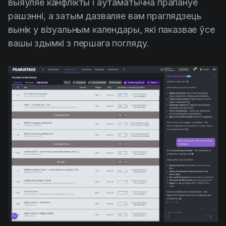
выяўляе канфлікты і аўтаматычна прапануе
рашэнні, а затым дазваляе вам праглядзець
вынік у візуальным календары, які паказвае ўсе
вашы здымкі з першага погляду.