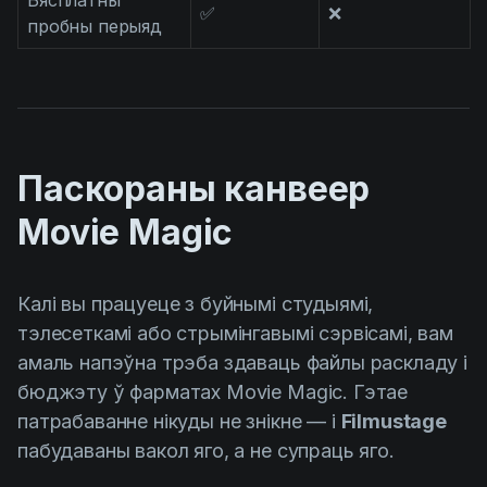
Бясплатны
✅
❌
пробны перыяд
Паскораны канвеер
Movie Magic
Калі вы працуеце з буйнымі студыямі,
тэлесеткамі або стрымінгавымі сэрвісамі, вам
амаль напэўна трэба здаваць файлы раскладу і
бюджэту ў фарматах Movie Magic. Гэтае
патрабаванне нікуды не знікне — і
Filmustage
пабудаваны вакол яго, а не супраць яго.