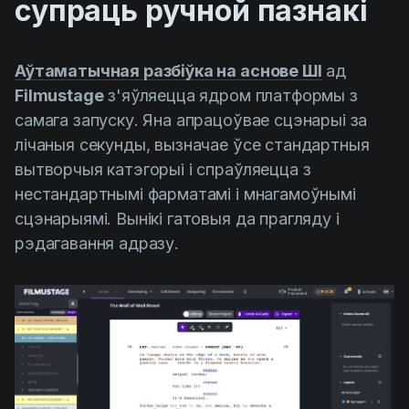
супраць ручной пазнакі
Аўтаматычная разбіўка на аснове ШІ
ад
Filmustage
з'яўляецца ядром платформы з
самага запуску. Яна апрацоўвае сцэнарыі за
лічаныя секунды, вызначае ўсе стандартныя
вытворчыя катэгорыі і спраўляецца з
нестандартнымі фарматамі і мнагамоўнымі
сцэнарыямі. Вынікі гатовыя да прагляду і
рэдагавання адразу.