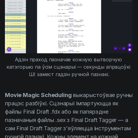
Адзін праход пазначае кожную вытворчую 
катэгорыю па ўсім сцэнарыі — секунды апрацоўкі 
ШІ замест гадзін ручной пазнакі.
Movie Magic Scheduling
выкарыстоўвае ручны
працэс разбіўкі. Сцэнарыі імпартуюцца як
файлы Final Draft .fdx або як папярэдне
пазначаныя файлы .sex з Final Draft Tagger — а
сам Final Draft Tagger з'яўляецца інструментам
ручной пазнакі. Кожны элемент на кожнай