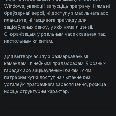
Windows, увайсці і запусціць праграму. Няма ні
браўзернай версіі, ні доступу з мабільнага або
планшэта, ні гасцявога прагляду для
зацікаўленых бакоў, у якіх няма ліцэнзіі.
Сінхранізацыя ў рэальным часе схаваная пад
настольным кліентам.
Для вытворчасцяў з размеркаванымі
камандамі, лінейнымі прадзюсарамі ў розных
гарадах або зацікаўленымі бакамі, якім
патрэбны хуткі доступ на чытанне без
усталёўкі праграмнага забеспячэння, розніца
носіць структурны характар.