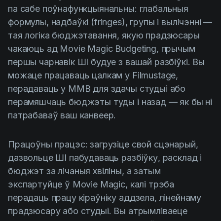
па сабе поўнафункцыянальны: глабальныя
формулы, надбаўкі (fringes), групы і вылічэнні —
тая логіка бюджэтавання, якую прадзюсары
чакаюць ад Movie Magic Budgeting, прычым
першы чарнавік ШІ будуе з вашай разбіўкі. Вы
можаце працаваць цалкам у Filmustage,
перадаваць у MMB для здачы студыі або
перамяшчаць бюджэты туды і назад — як бы ні
патрабаваў ваш канвеер.
Працоўны працэс: загрузіце свой сцэнарый,
дазвольце ШІ пабудаваць разбіўку, расклад і
бюджэт за лічаныя хвіліны, а затым
экспартуйце ў Movie Magic, калі трэба
перадаць працу кіраўніку аддзела, лінейнаму
прадзюсару або студыі. Вы атрымліваеце