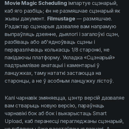
Movie Magic Scheduling
імпартуе сцэнарый,
каб яго разбіць; ён не размяшчае сцэнарый як
жывы дакумент.
Filmustage
— размяшчае.
Рэдактар сцэнарыя дазваляе вам напрамую
выпраўляць дзеянне, дыялогі і загалоўкі сцэн,
разбіваць або аб'ядноўваць сцэны і
пераразлічваць колькасць 1/8 старонкі, не
пакідаючы платформу. Укладка «Сцэнарый»
падтрымлівае анатацыі і каментарыі ў
ланцужках, таму нататкі застаюцца на
старонцы, а не ў асобным ланцужку лістоў.
Калі чарнавік змяняецца, цэнтр версій дазваляе
вам стварыць новую версію, параўнаць
чарнавікі бок аб бок і выкарыстаць Smart
Upload, каб перанесці перагледжаны сцэнарый,
не губляючы ўжо расстаўленыя пазнакі. А