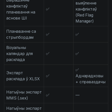
Вырашэнне
выяўленне
канфліктаў
✅
канфліктаў
планавання на
(Red Flag
аснове ШІ
Manager)
Планаванне са
✅
✅
стрыпбордам
Візуальны
каляндар для
✅
✅
расклада
✅
Экспарт
✅
Аднарадковы
расклада ў XLSX
+ справаздачы
Натыўны экспарт
✅
—
MMS (.sex)
Натыўны экспарт