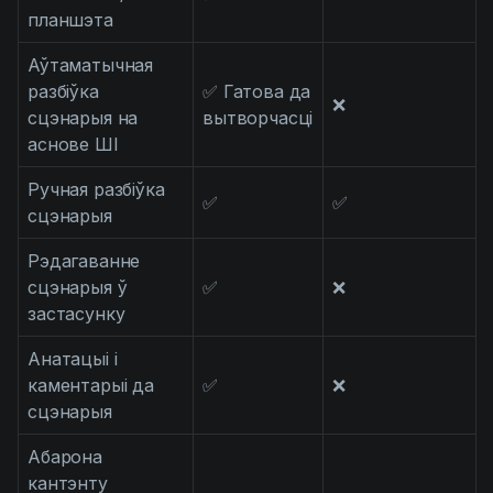
планшэта
Аўтаматычная
разбіўка
✅ Гатова да
❌
сцэнарыя на
вытворчасці
аснове ШІ
Ручная разбіўка
✅
✅
сцэнарыя
Рэдагаванне
сцэнарыя ў
✅
❌
застасунку
Анатацыі і
каментарыі да
✅
❌
сцэнарыя
Абарона
кантэнту