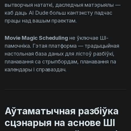
вытворчыя нататкі, даследчыя матэрыялы —
каб даць AI Dude больш кантэксту падчас
працы над вашым праектам.
Movie Magic Scheduling
не ўключае ШІ-
памочніка. Гэтая платформа — традыцыйная
настольная база даных для лістоў разбіўкі,
планавання са стрыпбордам, планавання па
календары і справаздач.
Аўтаматычная разбіўка
сцэнарыя на аснове ШІ