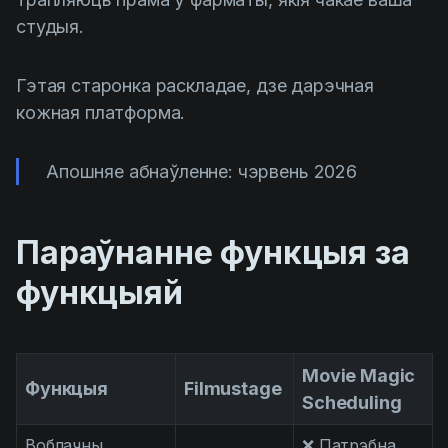
студыя.
Гэтая старонка раскладае, дзе дарэчная
кожная платформа.
Апошняе абнаўленне: чэрвень 2026
Параўнанне функцыя за
функцыяй
Movie Magic
Функцыя
Filmustage
Scheduling
Воблачны
❌ Патрэбна