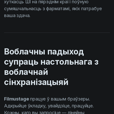
хуткасць ШІ на пярэднім краі і поўную
сумяшчальнасць з фарматамі, якіх патрабуе
ваша здача.
Воблачны падыход
супраць настольнага з
воблачнай
сінхранізацыяй
Filmustage
працуе ў вашым браўзеры.
Адкрыйце ўкладку, увайдзіце, працуйце.
Кожны, каго вы запросіце — лінейны