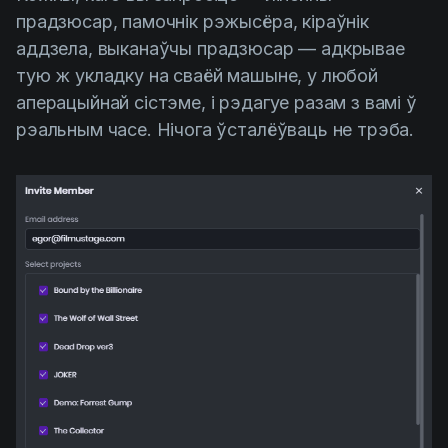
прадзюсар, памочнік рэжысёра, кіраўнік
аддзела, выканаўчы прадзюсар — адкрывае
тую ж укладку на сваёй машыне, у любой
аперацыйнай сістэме, і рэдагуе разам з вамі ў
рэальным часе. Нічога ўсталёўваць не трэба.