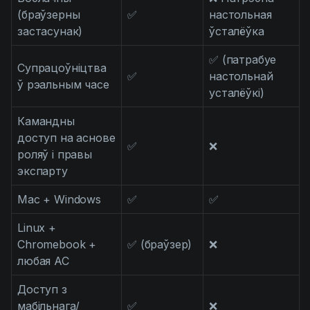
(браўзерны
✅
настольная
застасунак)
ўсталёўка
✅ (патрабуе
Супрацоўніцтва
✅
настольнай
ў рэальным часе
усталёўкі)
Камандны
доступ на аснове
✅
❌
роляў і правы
экспарту
Mac + Windows
✅
✅
Linux +
Chromebook +
✅ (браўзер)
❌
любая АС
Доступ з
мабільнага/
✅
❌