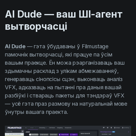
AI Dude — ваш ШІ-агент
вытворчасці
AI Dude
— гэта ўбудаваны ў Filmustage
памочнік вытворчасці, які працуе па ўсім
вашым праекце. Ён можа рэарганізаваць ваш
здымачны расклад з улікам абмежаванняў,
генераваць сінопсісы сцэн, выконваць аналіз
VFX, адказваць на пытанні пра даныя вашай
разбіўкі і ствараць пакеты для тэндэраў VFX
— усё гэта праз размову на натуральнай мове
ўнутры вашага праекта.