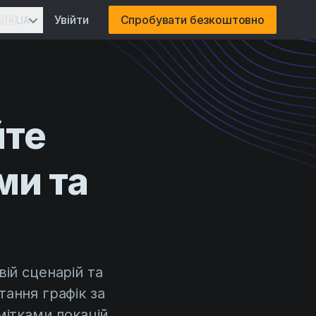
Увійти
Спробувати безкоштовно
🇺🇦
UA
йте
ми та
ій сценарій та
ання графік за
мітками локацій