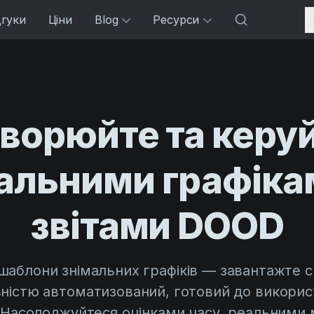
дгуки
Ціни
Blog
Ресурси
ворюйте та керу
альними графіка
звітами DOOD
шаблони знімальних графіків — завантажте св
ністю автоматизований, готовий до використ
. Насолоджуйтеся оцінками часу, реальними 