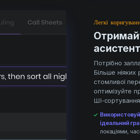
Легкі коригуван
Отримайт
асистент
Потрібно запл
Більше ніяких
стомливої пер
оптимізуйте п
ШІ-сортування
Використовуй
ідеальний гра
локаціями, ча