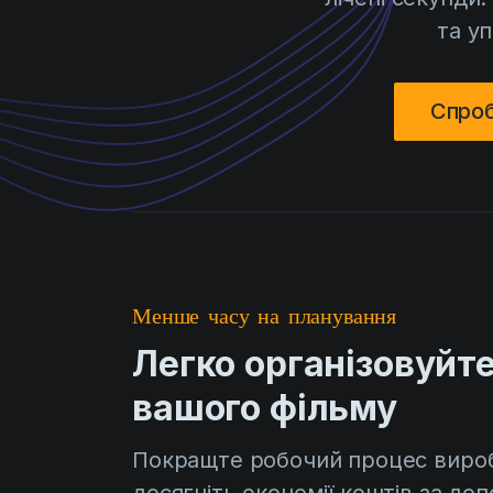
та у
Спро
Менше часу на планування
Легко організовуйт
вашого фільму
Покращте робочий процес виро