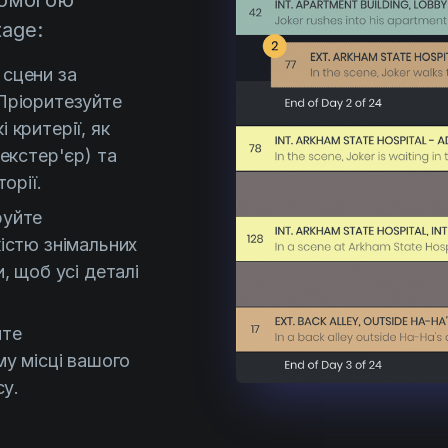
помогою
tage:
 сцени за
 Пріоритезуйте
 критерії, як
екстер'єр) та
орії.
руйте
кістю знімальних
, щоб усі деталі
йте
му місці вашого
су.