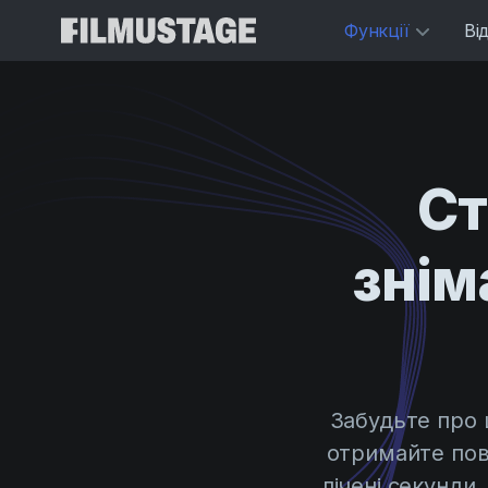
Функції
Ві
Ст
знім
Забудьте про 
отримайте пов
лічені секунди