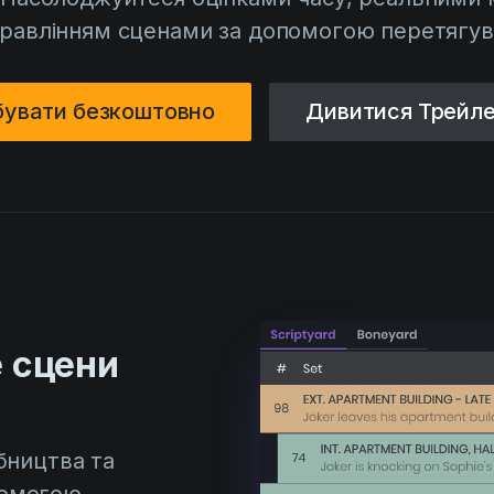
правлінням сценами за допомогою перетягув
бувати безкоштовно
Дивитися Трейл
е сцени
бництва та