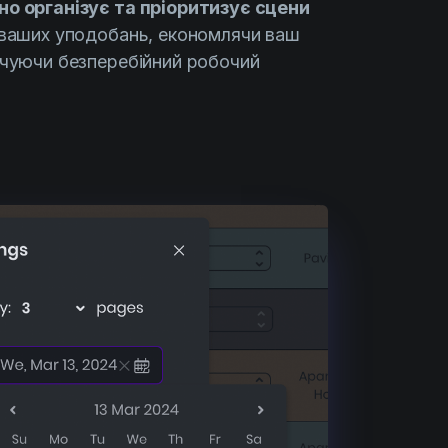
о організує та пріоритизує сцени
 ваших уподобань, економлячи ваш
ечуючи безперебійний робочий