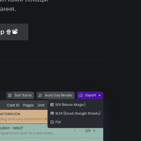
ання.
ер
🍿📽