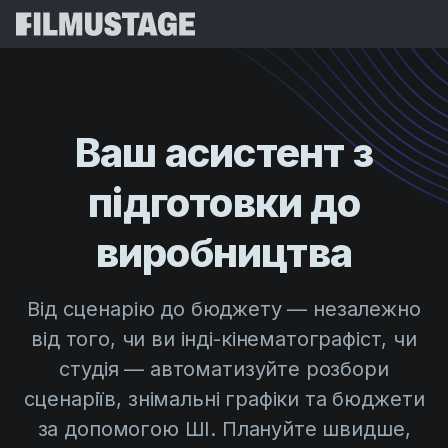
Функції
Відгуки
Script Breakdown
Ваш
асистент
з
Storyboards & Shot Lists
Ціни
підготовки
до
Shooting Schedules
Blog
Budgeting
виробництва
Ресурси
All
VFX Breakdown
Budgeting
Історії клієнтів
Пошук
Від сценарію до бюджету — незалежно
Script Analysis
Cinemagic
Реферальна програма
від того, чи ви інді-кінематографіст, чи
Увій
Script Synopsis
Customer Stories
Вебінари та події
студія — автоматизуйте розбори
Script Sides
Спробувати б
Directing
Шаблони
сценаріїв, знімальні графіки та бюджети
Кол-шити
за допомогою ШІ. Плануйте швидше,
Distribution
Посібники