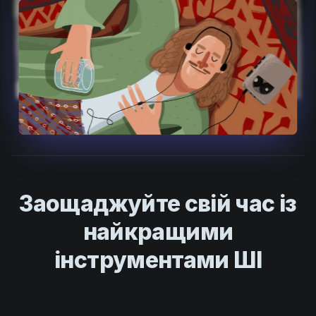
Product updates
Production
Scheduling
Screenwriting
Script breakdown
Script coverage
Storyboards
Technologies
Заощаджуйте свій час із
Templates
найкращими
VFX
інструментами ШІ
Vertical Drama