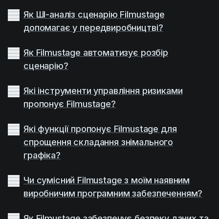
Як ШІ-аналіз сценарію Filmustage
допомагає у передвиробництві?
Як Filmustage автоматизує розбір
сценарію?
Які інструменти управління ризиками
пропонує Filmustage?
Які функції пропонує Filmustage для
спрощення складання знімального
графіка?
Чи сумісний Filmustage з моїм наявним
виробничим програмним забезпеченням?
Як Filmustage забезпечує безпеку даних та