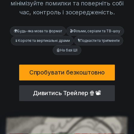
мінімізуйте помилки та поверніть собі
AI Agent
Education
Відео
час, контроль і зосередженість.
Events
Приклади використання
Filmmaking
Центр допомоги
🌍
Будь-яка мова та формат
🎬
Фільми, серіали та ТВ-шоу
Filmustage news
📱
Короткі та вертикальні драми
🎙️
Подкасти та тритменти
Gaming
🤖
На базі ШІ
Guides
IP Development
Спробувати безкоштовно
Legal
Дивитись Трейлер
🍿📽
Marketing
Post-production
Pre-production
Product placement