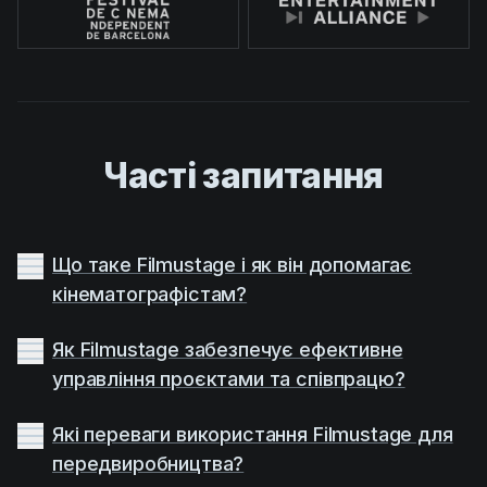
Часті запитання
Що таке Filmustage і як він допомагає
кінематографістам?
Як Filmustage забезпечує ефективне
управління проєктами та співпрацю?
Які переваги використання Filmustage для
передвиробництва?