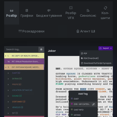
💥
📋
📜
📆
💸
📝
Розбір
Кол-
Розбір
Графіки
Бюджетування
Синопсис
VFX
шити
🌁 Розкадровки
🤖 Агент ШІ