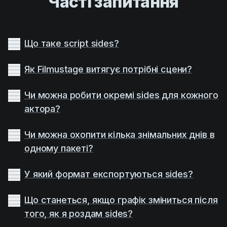
Часті запитання
Що таке script sides?
Як Filmustage витягує потрібні сцени?
Чи можна робити окремі sides для кожного
актора?
Чи можна охопити кілька знімальних днів в
одному пакеті?
У який формат експортуються sides?
Що станеться, якщо графік зміниться після
того, як я роздам sides?