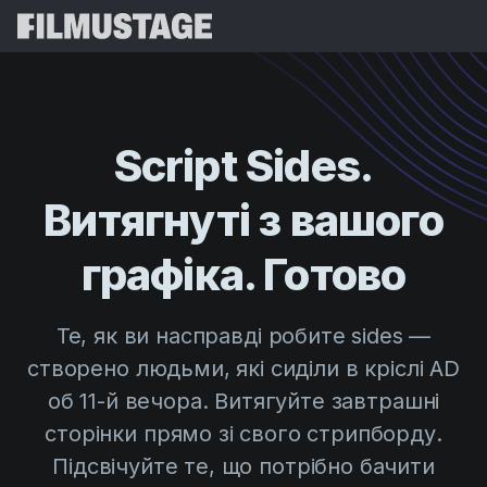
Функції
Відгуки
Script Breakdown
Script Sides.
Storyboards & Shot Lists
Ціни
Витягнуті з вашого
Shooting Schedules
Blog
Budgeting
графіка. Готово
Ресурси
All
VFX Breakdown
Budgeting
Історії клієнтів
Пошук
Те, як ви насправді робите sides —
Script Analysis
Cinemagic
Реферальна програма
створено людьми, які сиділи в кріслі AD
Увій
Script Synopsis
Customer Stories
Вебінари та події
об 11-й вечора. Витягуйте завтрашні
Script Sides
Спробувати б
Directing
Шаблони
сторінки прямо зі свого стрипборду.
Кол-шити
Підсвічуйте те, що потрібно бачити
Distribution
Посібники