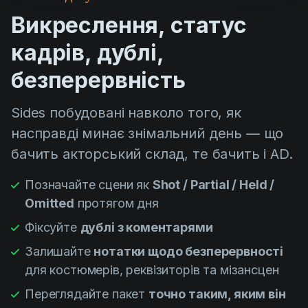
Викреслення, статус
кадрів, дублі,
безперервність
Sides побудовані навколо того, як
насправді минає знімальний день — що
бачить акторський склад, те бачить і AD.
Позначайте сцени як
Shot / Partial / Held /
Omitted
протягом дня
Фіксуйте
дублі з коментарями
Залишайте
нотатки щодо безперервності
для костюмерів, реквізиторів та мізансцен
Переглядайте пакет
точно таким, яким він