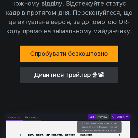
кожному відділу. Відстежуйте статус
AI Agent
Education
Відео
кадрів протягом дня. Переконуйтеся, що
Events
Приклади використання
це актуальна версія, за допомогою QR-
Filmmaking
Центр допомоги
коду прямо на знімальному майданчику.
Filmustage news
Gaming
Спробувати безкоштовно
Guides
IP Development
Дивитися Трейлер
🍿📽
Legal
Marketing
Post-production
Pre-production
Product placement