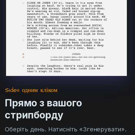
Product updates
Production
Scheduling
Screenwriting
Script breakdown
Script coverage
Storyboards
Technologies
Sides одним кліком
Templates
Прямо з вашого
VFX
стрипборду
Vertical Drama
Оберіть день. Натисніть «Згенерувати».