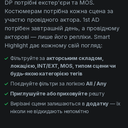
DP потрібні екстер'єри та MOS.
Костюмерам потрібна кожна сцена за
участю провідного актора. 1st AD
потрібен завтрашній день, а провідному
акторові — лише його репліки. Smart
Highlight дає кожному свій погляд:
Фільтруйте за
акторським складом,
локацією, INT/EXT, MOS, типом сцени чи
будь-якою категорією тегів
Поєднуйте фільтри за логікою
All / Any
Приглушуйте або приховуйте
решту
Вирізані сцени залишаються в
додатку
— їх
ніколи не відкидають непомітно