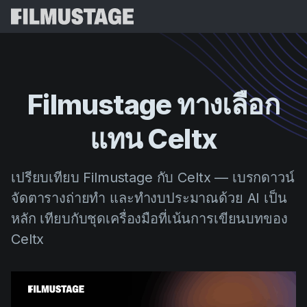
คุณสมบัติ
คำรับรอง
Script Breakdown
Filmustage
ทางเลือก
Storyboards & Shot Lists
ราคา
แทน
Celtx
Shooting Schedules
Blog
Budgeting
ทรัพยากร
All
เปรียบเทียบ Filmustage กับ Celtx — เบรกดาวน์
VFX Breakdown
Budgeting
เรื่องราวลูกค้า
ค้นหา
จัดตารางถ่ายทำ และทำงบประมาณด้วย AI เป็น
Script Analysis
หลัก เทียบกับชุดเครื่องมือที่เน้นการเขียนบทของ
Cinemagic
โปรแกรมแนะนำ
เข้าสู่
Script Synopsis
Celtx
Customer Stories
เว็บบินาร์และกิจกรรม
Script Sides
ทดลองใ
Directing
เทมเพลต
คอลชีท
Distribution
คู่มือ