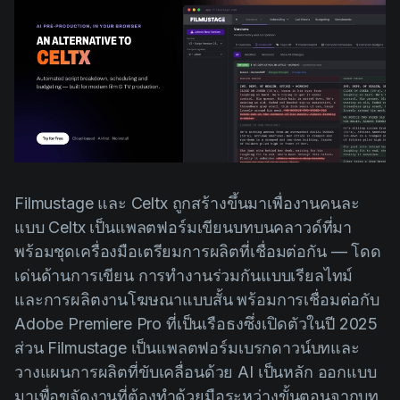
AI Agent
Education
วิดีโอ
Events
กรณีการใช้งาน
Filmmaking
ศูนย์ช่วยเหลือ
Filmustage news
Gaming
Guides
Filmustage และ Celtx ถูกสร้างขึ้นมาเพื่องานคนละ
IP Development
แบบ Celtx เป็นแพลตฟอร์มเขียนบทบนคลาวด์ที่มา
Legal
พร้อมชุดเครื่องมือเตรียมการผลิตที่เชื่อมต่อกัน — โดด
เด่นด้านการเขียน การทำงานร่วมกันแบบเรียลไทม์
Marketing
และการผลิตงานโฆษณาแบบสั้น พร้อมการเชื่อมต่อกับ
Post-production
Adobe Premiere Pro ที่เป็นเรือธงซึ่งเปิดตัวในปี 2025
Pre-production
ส่วน Filmustage เป็นแพลตฟอร์มเบรกดาวน์บทและ
วางแผนการผลิตที่ขับเคลื่อนด้วย AI เป็นหลัก ออกแบบ
Product placement
มาเพื่อขจัดงานที่ต้องทำด้วยมือระหว่างขั้นตอนจากบท