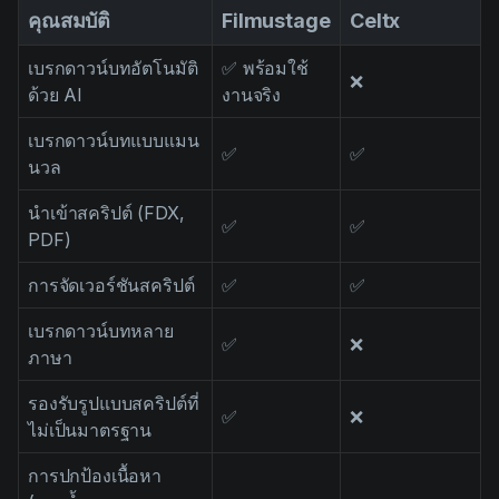
คุณสมบัติ
Filmustage
Celtx
เบรกดาวน์บทอัตโนมัติ
✅ พร้อมใช้
❌
ด้วย AI
งานจริง
เบรกดาวน์บทแบบแมน
✅
✅
นวล
นำเข้าสคริปต์ (FDX,
✅
✅
PDF)
การจัดเวอร์ชันสคริปต์
✅
✅
เบรกดาวน์บทหลาย
✅
❌
ภาษา
รองรับรูปแบบสคริปต์ที่
✅
❌
ไม่เป็นมาตรฐาน
การปกป้องเนื้อหา