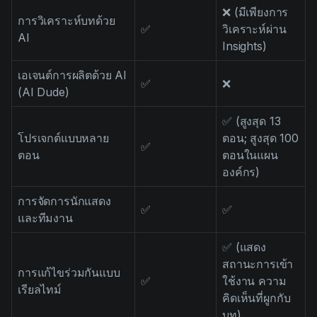
❌ (มีเพียงการ
การวิเคราะห์บทด้วย
✅
วิเคราะห์ผ่าน
AI
Insights)
เอเจนต์การผลิตด้วย AI
✅
❌
(AI Dude)
✅ (สูงสุด 13
โปรเจกต์แบบหลาย
ตอน; สูงสุด 100
✅
ตอน
ตอนในแผน
องค์กร)
การจัดการนักแสดง
✅
✅
และทีมงาน
✅ (แสดง
สถานะการเข้า
การแก้ไขร่วมกันแบบ
✅
ใช้งาน ความ
เรียลไทม์
คิดเห็นที่ผูกกับ
บท)