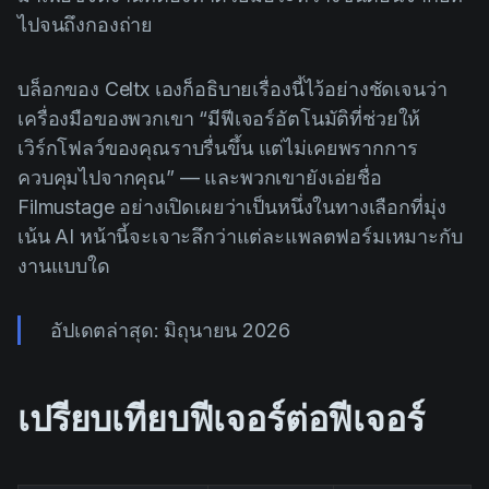
Product updates
ไปจนถึงกองถ่าย
Production
บล็อกของ Celtx เองก็อธิบายเรื่องนี้ไว้อย่างชัดเจนว่า
Scheduling
เครื่องมือของพวกเขา “มีฟีเจอร์อัตโนมัติที่ช่วยให้
Screenwriting
เวิร์กโฟลว์ของคุณราบรื่นขึ้น แต่ไม่เคยพรากการ
ควบคุมไปจากคุณ” — และพวกเขายังเอ่ยชื่อ
Script breakdown
Filmustage อย่างเปิดเผยว่าเป็นหนึ่งในทางเลือกที่มุ่ง
Script coverage
เน้น AI หน้านี้จะเจาะลึกว่าแต่ละแพลตฟอร์มเหมาะกับ
Storyboards
งานแบบใด
Technologies
อัปเดตล่าสุด: มิถุนายน 2026
Templates
VFX
เปรียบเทียบฟีเจอร์ต่อฟีเจอร์
Vertical Drama