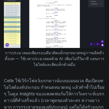
การประมวลผลเพียงรอบเดียวติดแท็กทุกหมวดหมู่การผลิตทั่ว
ทั้งบท — ใช้เวลาประมวลผลด้วย AI เพียงไม่กี่วินาที แทนการ
ไฮไลต์และติดแท็กด้วยมือ
Celtx ใช้เวิร์กโฟลว์เบรกดาวน์แบบแมนนวล คือเปิดบท
ไฮไลต์องค์ประกอบ กำหนดหมวดหมู่ แล้วทำซ้ำไปเรื่อย
ๆ โมดูล Insights ของแพลตฟอร์มให้การวิเคราะห์เบรก
ดาวน์ที่ทำเสร็จแล้ว (เวลาพูดของตัวละคร ความยาว
ฉาก การกระจายขององค์ประกอบ) แต่ไม่ได้สร้างเบรก