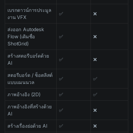
เบรกดาวน์การประมูล
✅
❌
งาน VFX
ส่งออก Autodesk
Flow (เดิมชื่อ
✅
❌
ShotGrid)
สร้างสตอรีบอร์ดด้วย
✅
❌
AI
สตอรีบอร์ด / ช็อตลิสต์
✅
✅
แบบแมนนวล
ภาพอ้างอิง (2D)
✅
✅
ภาพอ้างอิงที่สร้างด้วย
✅
❌
AI
สร้างเรื่องย่อด้วย AI
✅
❌