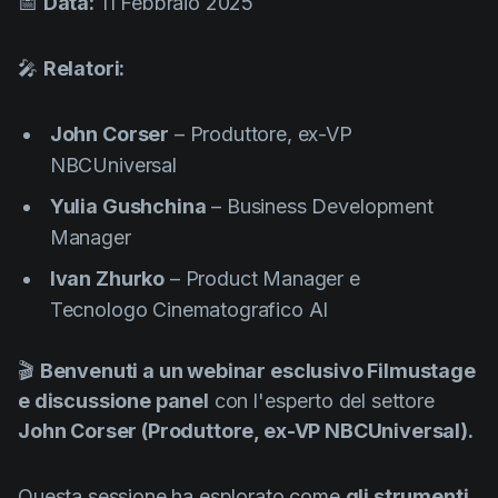
📅
Data:
11 Febbraio 2025
Product updates
Production
🎤
Relatori:
Scheduling
John Corser
– Produttore, ex-VP
Screenwriting
NBCUniversal
Script breakdown
Yulia Gushchina
– Business Development
Script coverage
Manager
Storyboards
Ivan Zhurko
– Product Manager e
Technologies
Tecnologo Cinematografico AI
Templates
🎬
Benvenuti a un webinar esclusivo Filmustage
VFX
e discussione panel
con l'esperto del settore
Vertical Drama
John Corser (Produttore, ex-VP NBCUniversal).
Questa sessione ha esplorato come
gli strumenti