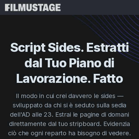
Funzionalità
Testimonianze
Script Breakdown
Script Sides. Estratti
Storyboards & Shot Lists
Prezzi
dal Tuo Piano di
Shooting Schedules
Blog
Budgeting
Lavorazione. Fatto
Risorse
All
VFX Breakdown
Budgeting
Storie dei Clienti
Cerca
Il modo in cui crei davvero le sides —
Script Analysis
Cinemagic
Programma di Referral
sviluppato da chi si è seduto sulla sedia
Acce
Script Synopsis
Customer Stories
Webinar ed Eventi
dell'AD alle 23. Estrai le pagine di domani
Script Sides
Prova Grat
Directing
Modelli
direttamente dal tuo stripboard. Evidenzia
Ordini del Giorno
ciò che ogni reparto ha bisogno di vedere.
Distribution
Guide