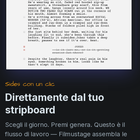
Product updates
Production
Scheduling
Screenwriting
Script breakdown
Script coverage
Storyboards
Sides con un clic
Technologies
Direttamente dal tuo
Templates
stripboard
VFX
Vertical Drama
Scegli il giorno. Premi genera. Questo è il
flusso di lavoro — Filmustage assembla le