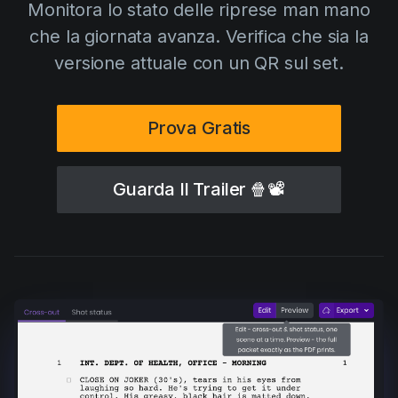
Monitora lo stato delle riprese man mano
AI Agent
Education
Video
che la giornata avanza. Verifica che sia la
Events
Casi d'Uso
versione attuale con un QR sul set.
Filmmaking
Centro Assistenza
Filmustage news
Prova Gratis
Gaming
Guides
Guarda Il Trailer
🍿📽
IP Development
Legal
Marketing
Post-production
Pre-production
Product placement