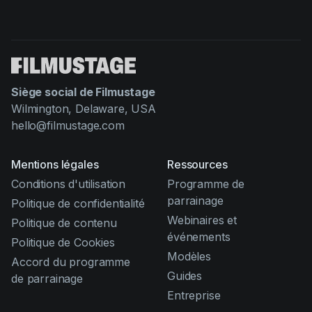
Product updates
Production
Scheduling
Screenwriting
Siège social de Filmustage
Wilmington, Delaware, USA
Script breakdown
hello@filmustage.com
Script coverage
Mentions légales
Storyboards
Ressources
Conditions d'utilisation
Programme de
Technologies
parrainage
Politique de confidentialité
Templates
Webinaires et
Politique de contenu
événements
VFX
Politique de Cookies
Modèles
Accord du programme
Vertical Drama
Guides
de parrainage
Entreprise