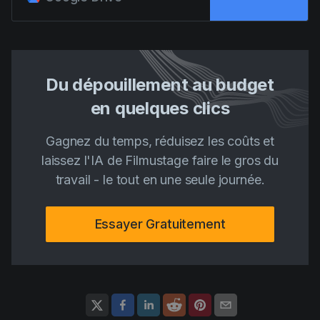
AI Agent
Education
Vidéos
Events
Cas d'usage
Filmmaking
Centre d'aide
Du dépouillement au budget
Filmustage news
en quelques clics
Gaming
Gagnez du temps, réduisez les coûts et
Guides
laissez l'IA de Filmustage faire le gros du
IP Development
travail - le tout en une seule journée.
Legal
Essayer Gratuitement
Marketing
Post-production
Pre-production
Product placement