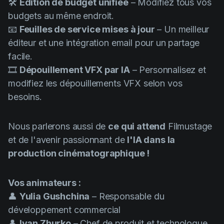
🛠️
Édition de budget unifiée
– Modifiez tous vos
budgets au même endroit.
📧
Feuilles de service mises à jour
– Un meilleur
éditeur et une intégration email pour un partage
facile.
🎞️
Dépouillement VFX par IA
– Personnalisez et
modifiez les dépouillements VFX selon vos
besoins.
Nous parlerons aussi de
ce qui attend
Filmustage
et de l'avenir passionnant de
l'IA dans la
production cinématographique !
Vos animateurs :
👤
Yulia Gushchina
– Responsable du
développement commercial
👤
Ivan Zhurko
– Chef de produit et technologue