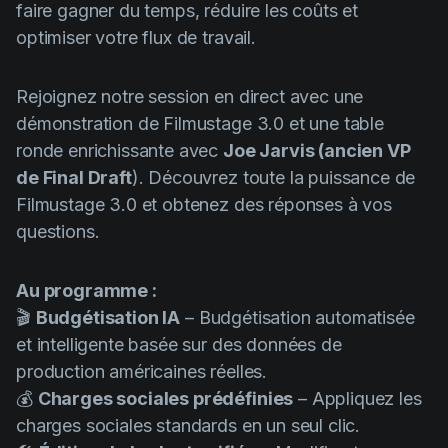
faire gagner du temps, réduire les coûts et
Product updates
optimiser votre flux de travail.
Production
Scheduling
Rejoignez notre session en direct avec une
démonstration de Filmustage 3.0 et une table
Screenwriting
ronde enrichissante avec
Joe Jarvis (ancien VP
Script breakdown
de Final Draft
). Découvrez toute la puissance de
Script coverage
Filmustage 3.0 et obtenez des réponses à vos
questions.
Storyboards
Technologies
Au programme :
Templates
🎬
Budgétisation IA
– Budgétisation automatisée
et intelligente basée sur des données de
VFX
production américaines réelles.
Vertical Drama
💰
Charges sociales prédéfinies
– Appliquez les
charges sociales standards en un seul clic.