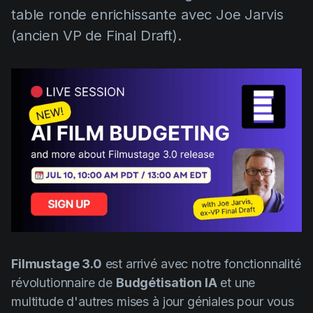
AI Agent
Education
table ronde enrichissante avec Joe Jarvis
Vidéos
(ancien VP de Final Draft).
Events
Cas d'usage
Filmmaking
Centre d'aide
Filmustage news
Gaming
Guides
IP Development
Legal
Marketing
Post-production
Filmustage 3.0
est arrivé avec notre fonctionnalité
Pre-production
révolutionnaire de
Budgétisation IA
et une
Product placement
multitude d'autres mises à jour géniales pour vous