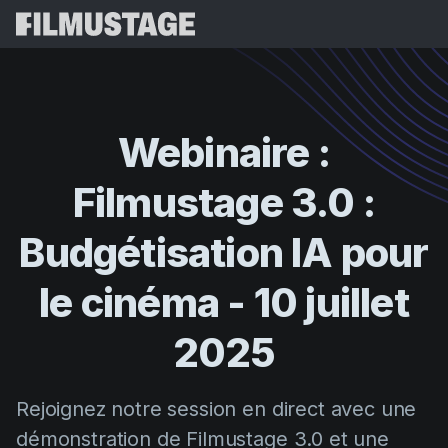
Fonctionnalités
Témoignages
Script Breakdown
Webinaire
:
Storyboards & Shot Lists
Tarifs
Filmustage
3.0
:
Shooting Schedules
Blog
Budgeting
Budgétisation
IA
pour
Ressources
All
VFX Breakdown
Budgeting
Témoignages clients
Rechercher
le
cinéma
-
10
juillet
Script Analysis
Cinemagic
Programme de parrainage
2025
Se Conn
Script Synopsis
Customer Stories
Webinaires et événements
Script Sides
Essayer gra
Directing
Modèles
Rejoignez notre session en direct avec une
Feuilles de service
Distribution
Guides
démonstration de Filmustage 3.0 et une