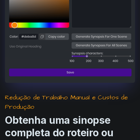
Product updates
Production
Scheduling
Screenwriting
Script breakdown
Script coverage
Storyboards
Technologies
Redução de Trabalho Manual e Custos de
Templates
Produção
VFX
Obtenha uma sinopse
Vertical Drama
completa do roteiro ou