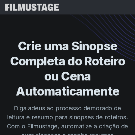
Recursos
Depoimentos
Script Breakdown
Crie uma Sinopse
Storyboards & Shot Lists
Preços
Completa do Roteiro
Shooting Schedules
Blog
Budgeting
ou Cena
Recursos
All
VFX Breakdown
Budgeting
Histórias de Clientes
Buscar
Automaticamente
Script Analysis
Cinemagic
Programa de Indicação
Entr
Script Synopsis
Customer Stories
Diga adeus ao processo demorado de
Webinars e Eventos
Script Sides
leitura e resumo para sinopses de roteiros.
Experiment
Directing
Modelos
Com o Filmustage, automatize a criação de
Ordens do Dia
Distribution
Guias