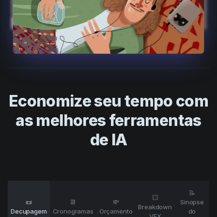
Product updates
Production
Scheduling
Screenwriting
Script breakdown
Script coverage
Economize seu tempo com
Storyboards
as melhores ferramentas
Technologies
de IA
Templates
VFX
Vertical Drama
📝
💥
📜
📆
💸
Sinopse
Breakdown
Decupagem
Cronogramas
Orçamento
do
VFX