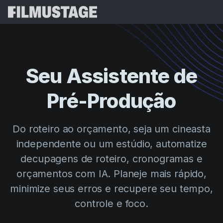
Recursos
Depoimentos
Script Breakdown
Seu
Assistente
de
Storyboards & Shot Lists
Preços
Pré-Produção
Shooting Schedules
Blog
Budgeting
Recursos
All
Do roteiro ao orçamento, seja um cineasta
VFX Breakdown
Budgeting
Histórias de Clientes
Buscar
independente ou um estúdio, automatize
Script Analysis
decupagens de roteiro, cronogramas e
Cinemagic
Programa de Indicação
Entr
Script Synopsis
orçamentos com IA. Planeje mais rápido,
Customer Stories
Webinars e Eventos
minimize seus erros e recupere seu tempo,
Script Sides
Experiment
Directing
Modelos
controle e foco.
Ordens do Dia
Distribution
Guias