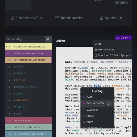
Roteiro
📋 Ordens do Dia
🌁 Storyboards
🤖 Agente IA