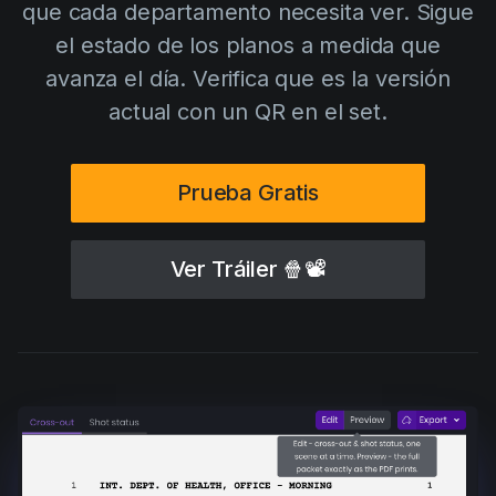
que cada departamento necesita ver. Sigue
AI Agent
Education
Videos
el estado de los planos a medida que
Events
Casos de Uso
avanza el día. Verifica que es la versión
Filmmaking
Centro de Ayuda
actual con un QR en el set.
Filmustage news
Gaming
Prueba Gratis
Guides
IP Development
Ver Tráiler
🍿📽
Legal
Marketing
Post-production
Pre-production
Product placement