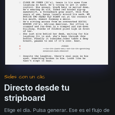
Product updates
Production
Scheduling
Screenwriting
Script breakdown
Script coverage
Storyboards
Technologies
Sides con un clic
Templates
Directo desde tu
VFX
stripboard
Vertical Drama
Elige el día. Pulsa generar. Ese es el flujo de