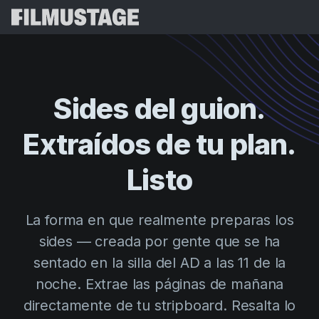
Características
Testimonios
Script Breakdown
Sides del guion.
Storyboards & Shot Lists
Precios
Extraídos de tu plan.
Shooting Schedules
Blog
Budgeting
Listo
Recursos
All
VFX Breakdown
Budgeting
Historias de Clientes
Buscar
La forma en que realmente preparas los
Script Analysis
Cinemagic
Programa de Referidos
sides — creada por gente que se ha
Iniciar 
Script Synopsis
Customer Stories
Webinars y Eventos
sentado en la silla del AD a las 11 de la
Script Sides
Probar G
Directing
Plantillas
noche. Extrae las páginas de mañana
Orden de Rodaje
directamente de tu stripboard. Resalta lo
Distribution
Guías