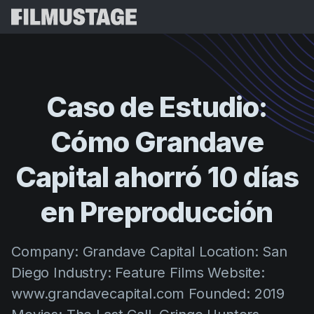
Características
Testimonios
Script Breakdown
Caso
de
Estudio:
Storyboards & Shot Lists
Precios
Cómo
Grandave
Shooting Schedules
Blog
Budgeting
Capital
ahorró
10
días
Recursos
All
VFX Breakdown
Budgeting
Historias de Clientes
Buscar
en
Preproducción
Script Analysis
Cinemagic
Programa de Referidos
Iniciar 
Script Synopsis
Customer Stories
Company: Grandave Capital Location: San
Webinars y Eventos
Script Sides
Diego Industry: Feature Films Website:
Probar G
Directing
Plantillas
www.grandavecapital.com Founded: 2019
Orden de Rodaje
Distribution
Guías