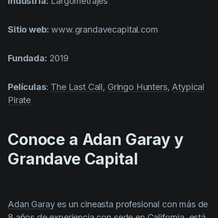
Industria:
Largometrajes
Product updates
Production
Sitio web:
www.grandavecapital.com
Scheduling
Fundada:
2019
Screenwriting
Script breakdown
Películas
:
The Last Call
,
Gringo Hunters
,
Atypical
Script coverage
Pirate
Storyboards
Technologies
Conoce a Adan Garay y
Templates
Grandave Capital
VFX
Vertical Drama
Adan Garay
es un cineasta profesional con más de
8 años de experiencia con sede en California, está