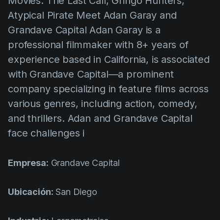
Movies: The Last Call, Gringo Hunters,
AI Agent
Education
Videos
Atypical Pirate Meet Adan Garay and
Events
Casos de Uso
Grandave Capital Adan Garay is a
professional filmmaker with 8+ years of
Filmmaking
Centro de Ayuda
experience based in California, is associated
Filmustage news
with Grandave Capital—a prominent
Gaming
company specializing in feature films across
Guides
various genres, including action, comedy,
and thrillers. Adan and Grandave Capital
IP Development
face challenges i
Legal
Marketing
Empresa:
Grandave Capital
Post-production
Pre-production
Ubicación:
San Diego
Product placement