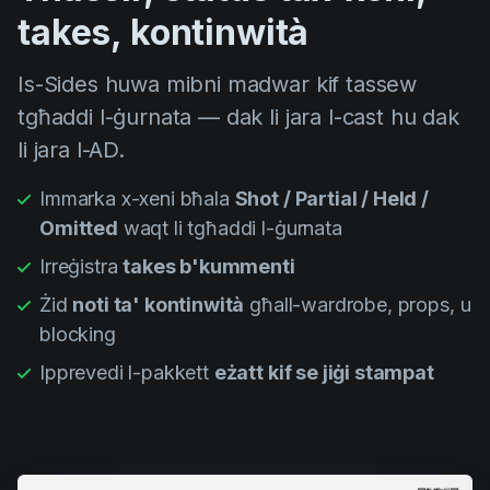
takes, kontinwità
Is-Sides huwa mibni madwar kif tassew
tgħaddi l-ġurnata — dak li jara l-cast hu dak
li jara l-AD.
Immarka x-xeni bħala
Shot / Partial / Held /
Omitted
waqt li tgħaddi l-ġurnata
Irreġistra
takes b'kummenti
Żid
noti ta' kontinwità
għall-wardrobe, props, u
blocking
Ipprevedi l-pakkett
eżatt kif se jiġi stampat