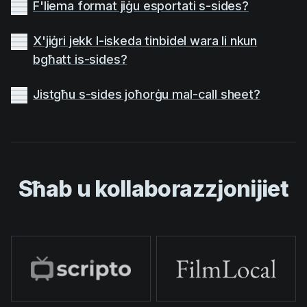
F'liema format jiġu esportati s-sides?
X'jiġri jekk l-iskeda tinbidel wara li nkun
bgħatt is-sides?
Jistgħu s-sides joħorġu mal-call sheet?
Sħab u kollaborazzjonijiet