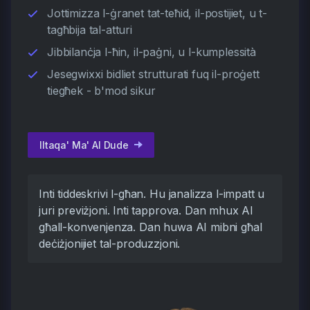
Jottimizza l-ġranet tat-teħid, il-postijiet, u t-
tagħbija tal-atturi
Jibbilanċja l-ħin, il-paġni, u l-kumplessità
Jesegwixxi bidliet strutturati fuq il-proġett
tiegħek - b'mod sikur
Iltaqa' Ma' AI Dude
Inti tiddeskrivi l-għan. Hu janalizza l-impatt u
juri previżjoni. Inti tapprova. Dan mhux AI
għall-konvenjenza. Dan huwa AI mibni għal
deċiżjonijiet tal-produzzjoni.