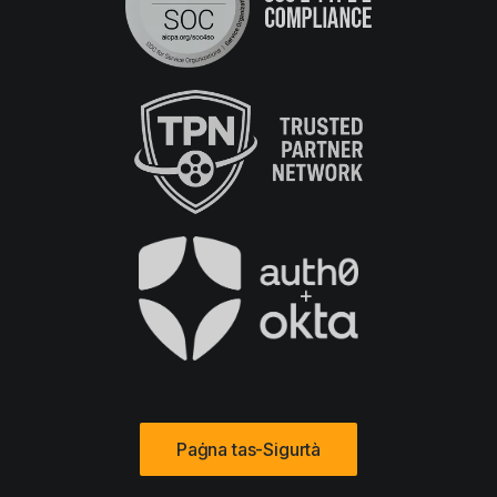
Paġna tas-Sigurtà