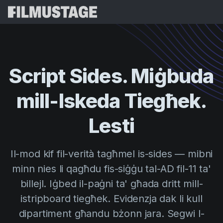
Karatteristiċi
Testimonjanzi
Script Breakdown
Script Sides. Miġbuda
Storyboards & Shot Lists
Prezzijiet
mill-Iskeda Tiegħek.
Shooting Schedules
Blog
Budgeting
Lesti
Riżorsi
All
VFX Breakdown
Budgeting
Stejjer tal-Klijenti
Fittex
Il-mod kif fil-verità tagħmel is-sides — mibni
Script Analysis
Cinemagic
Programm ta' Riferiment
minn nies li qagħdu fis-siġġu tal-AD fil-11 ta'
Idħo
Script Synopsis
Customer Stories
Webinars u Avvenimenti
billejl. Iġbed il-paġni ta' għada dritt mill-
Script Sides
Ipprova 
Directing
Mudelli
istripboard tiegħek. Evidenzja dak li kull
Call Sheets
dipartiment għandu bżonn jara. Segwi l-
Distribution
Gwidi