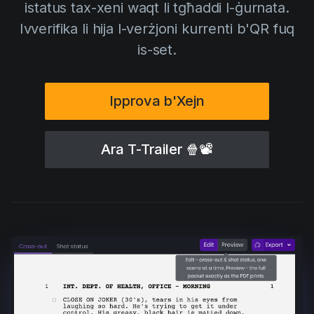
istatus tax-xeni waqt li tgħaddi l-ġurnata.
AI Agent
Education
Vidjows
Ivverifika li hija l-verżjoni kurrenti b'QR fuq
Events
Każijiet ta' Użu
is-set.
Filmmaking
Ċentru tal-Għajnuna
Filmustage news
Ipprova b'Xejn
Gaming
Guides
Ara T-Trailer
🍿📽
IP Development
Legal
Marketing
Post-production
Pre-production
Product placement