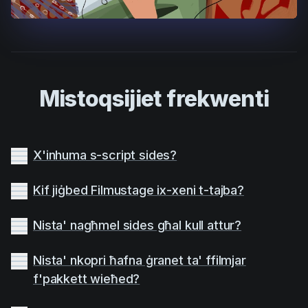
Mistoqsijiet frekwenti
X'inhuma s-script sides?
Kif jiġbed Filmustage ix-xeni t-tajba?
Nista' nagħmel sides għal kull attur?
Nista' nkopri ħafna ġranet ta' ffilmjar
f'pakkett wieħed?