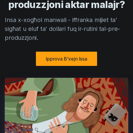
produzzjoni aktar malajr?
Insa x-xogħol manwali - iffranka mijiet ta'
sigħat u eluf ta' dollari fuq ir-rutini tal-pre-
produzzjoni.
Ipprova B'xejn Issa