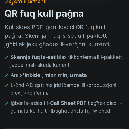
Dejjem kurrenti
QR fuq kull paġna
Kull sides PDF iġorr kodiċi QR fuq kull
paġna. Skennjah fuq is-set u l-pakkett
jgħidlek jekk għadux il-verżjoni kurrenti.
Skennja fuq is-set
biex tikkonferma li l-pakkett
jaqbel mal-iskeda kurrenti
Ara
x'inbidel, minn min, u meta
L-2nd AD qatt ma jrid iċempel lill-produzzjoni
biex jikkonferma
Iġbor is-sides fil-
Call Sheet PDF
tiegħek biex il-
ġurnata kollha tintbagħat bħala fajl wieħed