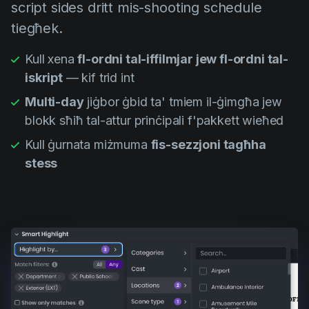
script sides dritt mis-shooting schedule
tiegħek.
Kull xena
fl-ordni tal-iffilmjar jew fl-ordni tal-
iskript
— kif trid int
Multi-day
jiġbor ġbid ta' tmiem il-ġimgħa jew
blokk sħiħ tal-attur prinċipali f'pakkett wieħed
Kull ġurnata miżmuma
fis-sezzjoni tagħha
stess