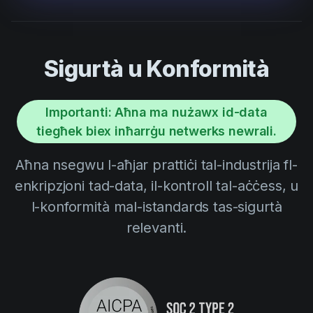
Sigurtà u Konformità
Importanti: Aħna ma nużawx id-data
tiegħek biex inħarrġu netwerks newrali.
Aħna nsegwu l-aħjar prattiċi tal-industrija fl-
enkripzjoni tad-data, il-kontroll tal-aċċess, u
l-konformità mal-istandards tas-sigurtà
relevanti.