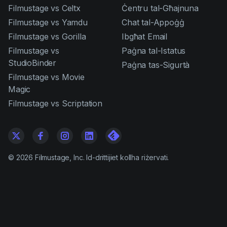
Filmustage vs Celtx
Ċentru tal-Għajnuna
Filmustage vs Yamdu
Chat tal-Appoġġ
Filmustage vs Gorilla
Ibgħat Email
Filmustage vs
Paġna tal-Istatus
StudioBinder
Paġna tas-Sigurtà
Filmustage vs Movie
Magic
Filmustage vs Scriptation
©
2026
Filmustage, Inc. Id-drittijiet kollha riżervati.