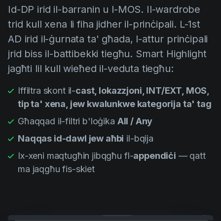
Id-DP irid il-barranin u l-MOS. Il-wardrobe
trid kull xena li fiha jidher il-prinċipali. L-1st
AD irid il-ġurnata ta' għada, l-attur prinċipali
jrid biss il-battibekki tiegħu. Smart Highlight
jagħti lil kull wieħed il-veduta tiegħu:
Iffiltra skont il-
cast, lokazzjoni, INT/EXT, MOS,
tip ta' xena, jew kwalunkwe kategorija ta' tag
Għaqqad il-filtri b'loġika
All / Any
Naqqas id-dawl jew aħbi
il-bqija
Ix-xeni maqtugħin jibqgħu fl-
appendiċi
— qatt
ma jaqgħu fis-skiet