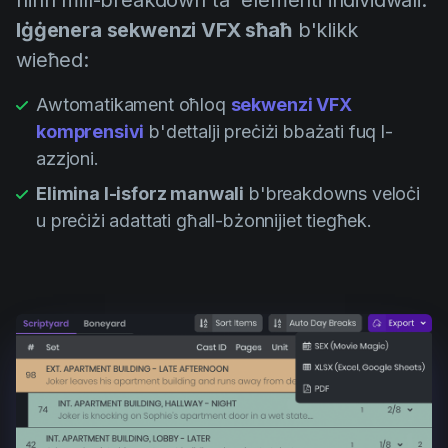
Iġġenera sekwenzi VFX sħaħ
b'klikk
wieħed:
Awtomatikament oħloq
sekwenzi VFX
komprensivi
b'dettalji preċiżi bbażati fuq l-
azzjoni.
Elimina l-isforz manwali
b'breakdowns veloċi
u preċiżi adattati għall-bżonnijiet tiegħek.