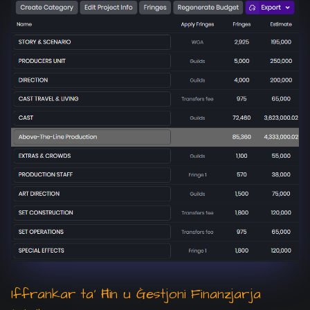
Iffrankar ta' Ħin u Ġestjoni Finanzjarja