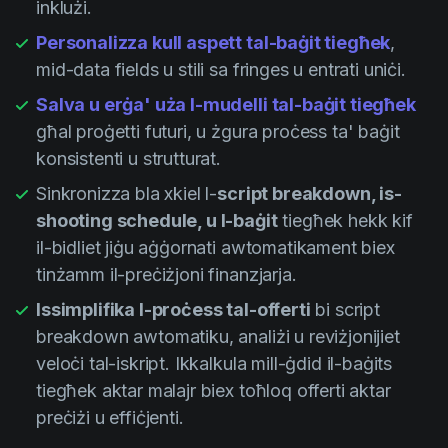
inklużi.
Personalizza kull aspett tal-baġit tiegħek
,
mid-data fields u stili sa fringes u entrati uniċi.
Salva u erġa' uża l-mudelli tal-baġit tiegħek
għal proġetti futuri, u żgura proċess ta' baġit
konsistenti u strutturat.
Sinkronizza bla xkiel l-
script breakdown, is-
shooting schedule, u l-baġit
tiegħek hekk kif
il-bidliet jiġu aġġornati awtomatikament biex
tinżamm il-preċiżjoni finanzjarja.
Issimplifika l-proċess tal-offerti
bi script
breakdown awtomatiku, analiżi u reviżjonijiet
veloċi tal-iskript. Ikkalkula mill-ġdid il-baġits
tiegħek aktar malajr biex toħloq offerti aktar
preċiżi u effiċjenti.