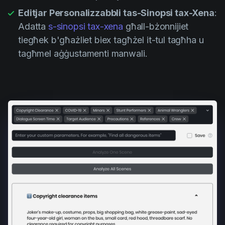
Editjar Personalizzabbli tas-Sinopsi tax-Xena
:
Adatta
s-sinopsi tax-xena
għall-bżonnijiet
tiegħek b'għażliet biex tagħżel it-tul tagħha u
tagħmel aġġustamenti manwali.