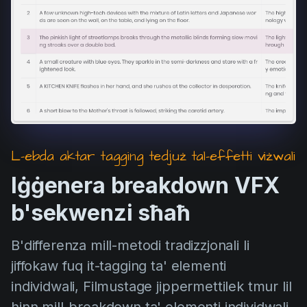
L-ebda aktar tagging tedjuż tal-effetti viżwali
Iġġenera breakdown VFX
b'sekwenzi sħaħ
B'differenza mill-metodi tradizzjonali li
jiffokaw fuq it-tagging ta' elementi
individwali, Filmustage jippermettilek tmur lil
hinn mill-breakdown ta' elementi individwali.