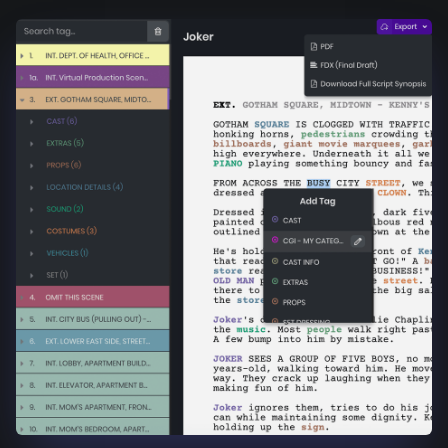
Product updates
Production
Scheduling
Screenwriting
Script breakdown
Script coverage
Storyboards
Technologies
Templates
VFX
Vertical Drama