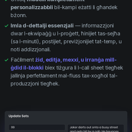
personalizzabbli
bil-kampi eżatti li għandek
bżonn.
Imla d-dettalji essenzjali
— informazzjoni
dwar l-ekwipaġġ u l-proġett, ħinijiet tas-sejħa
(sa l-minuti), postijiet, previżjonijiet tat-temp, u
noti addizzjonali.
Faċilment
żid, editja, mexxi, u irranġa mill-
ġdid il-blokki
biex tiżgura li l-call sheet tiegħek
jallinja perfettament mal-fluss tax-xogħol tal-
produzzjoni tiegħek.