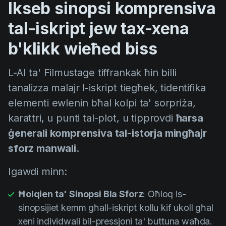
Ikseb sinopsi komprensiva
tal-iskript jew tax-xena
b'klikk wieħed biss
L-AI ta' Filmustage tiffrankak ħin billi
tanalizza malajr l-iskript tiegħek, tidentifika
elementi ewlenin bħal kolpi ta' sorpriża,
karattri, u punti tal-plot, u tipprovdi
ħarsa
ġenerali komprensiva tal-istorja mingħajr
sforz manwali.
Igawdi minn:
Ħolqien ta' Sinopsi Bla Sforz
: Oħloq is-
sinopsijiet kemm għall-iskript kollu kif ukoll għal
xeni individwali bil-pressjoni ta' buttuna waħda.