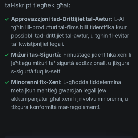
tal-iskript tiegħek għal:
Approvazzjoni tad-Drittijiet tal-Awtur
: L-AI
tgħin lill-produtturi tal-films billi tidentifika ksur
possibbli tad-drittijiet tal-awtur, u tgħin fl-evitar
ta' kwistjonijiet legali.
Miżuri tas-Sigurtà
: Filmustage jidentifika xeni li
jeħtieġu miżuri ta' sigurtà addizzjonali, u jiżgura
s-sigurtà fuq is-sett.
Minorenni fix-Xeni
: L-għodda tiddetermina
meta jkun meħtieġ gwardjan legali jew
akkumpanjatur għal xeni li jinvolvu minorenni, u
tiżgura konformità mar-regolamenti.