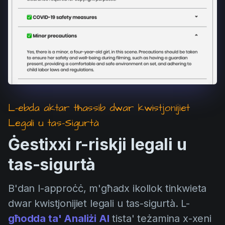
L-ebda aktar tħassib dwar kwistjonijiet
Legali u tas-Sigurtà
Ġestixxi r-riskji legali u
tas-sigurtà
B'dan l-approċċ, m'għadx ikollok tinkwieta
dwar kwistjonijiet legali u tas-sigurtà. L-
għodda ta' Analiżi AI
tista' teżamina x-xeni