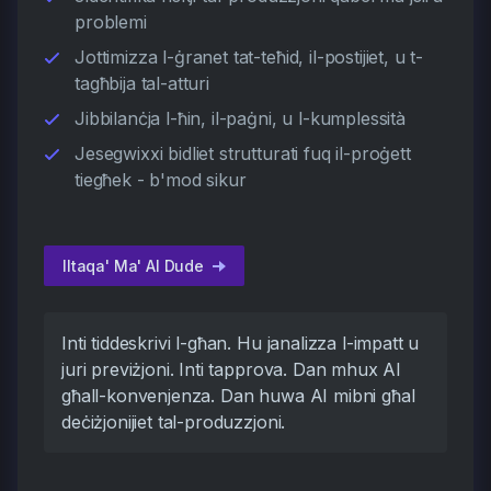
problemi
Jottimizza l-ġranet tat-teħid, il-postijiet, u t-
tagħbija tal-atturi
Jibbilanċja l-ħin, il-paġni, u l-kumplessità
Jesegwixxi bidliet strutturati fuq il-proġett
tiegħek - b'mod sikur
Iltaqa' Ma' AI Dude
Inti tiddeskrivi l-għan. Hu janalizza l-impatt u
juri previżjoni. Inti tapprova. Dan mhux AI
għall-konvenjenza. Dan huwa AI mibni għal
deċiżjonijiet tal-produzzjoni.