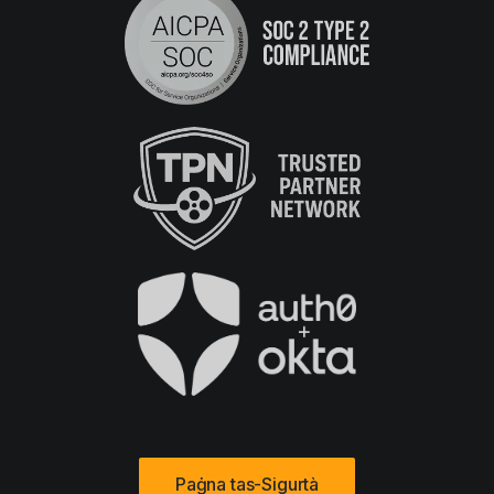
Paġna tas-Sigurtà