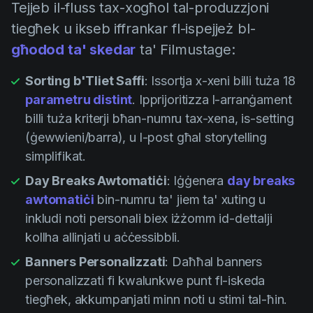
Tejjeb il-fluss tax-xogħol tal-produzzjoni
tiegħek u ikseb iffrankar fl-ispejjeż bl-
għodod ta' skedar
ta' Filmustage:
Sorting b'Tliet Saffi
: Issortja x-xeni billi tuża 18
parametru distint
. Ipprijoritizza l-arranġament
billi tuża kriterji bħan-numru tax-xena, is-setting
(ġewwieni/barra), u l-post għal storytelling
simplifikat.
Day Breaks Awtomatiċi
: Iġġenera
day breaks
awtomatiċi
bin-numru ta' jiem ta' xuting u
inkludi noti personali biex iżżomm id-dettalji
kollha allinjati u aċċessibbli.
Banners Personalizzati
: Daħħal banners
personalizzati fi kwalunkwe punt fl-iskeda
tiegħek, akkumpanjati minn noti u stimi tal-ħin.