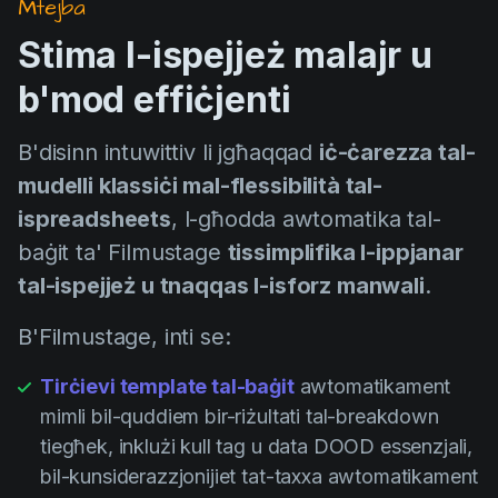
Mtejba
Stima l-ispejjeż malajr u
b'mod effiċjenti
B'disinn intuwittiv li jgħaqqad
iċ-ċarezza tal-
mudelli klassiċi mal-flessibilità tal-
ispreadsheets
, l-għodda awtomatika tal-
baġit ta' Filmustage
tissimplifika l-ippjanar
tal-ispejjeż u tnaqqas l-isforz manwali
.
B'Filmustage, inti se:
Tirċievi template tal-baġit
awtomatikament
mimli bil-quddiem bir-riżultati tal-breakdown
tiegħek, inklużi kull tag u data DOOD essenzjali,
bil-kunsiderazzjonijiet tat-taxxa awtomatikament