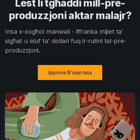
Lest li tgħaddi mill-pre-
produzzjoni aktar malajr?
Insa x-xogħol manwali - iffranka mijiet ta'
sigħat u eluf ta' dollari fuq ir-rutini tal-pre-
produzzjoni.
Ipprova B'xejn Issa