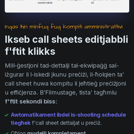
Inqas ħin minfuq fuq kompiti amministrattivi
Ikseb call sheets editjabbli
f'ftit klikks
Mill-ġestjoni tad-dettalji tal-ekwipaġġ sal-
iżgurar li l-iskedi jkunu preċiżi, il-ħolqien ta'
call sheet huwa kompitu li jeħtieġ preċiżjoni
u effiċjenza. B'Filmustage, tista' tagħmlu
f'ftit sekondi biss
:
Awtomatikament ibdel is-shooting schedule
tiegħek
f'call sheet dettaljat u preċiż.
Oħloq
mudelli kompletament