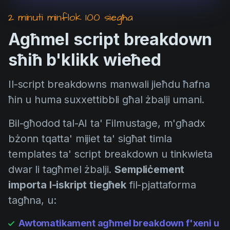
2 minuti minflok 100 siegħa
Agħmel script breakdown
sħiħ b'klikk wieħed
Il-script breakdowns manwali jieħdu ħafna
ħin u huma suxxettibbli għal żbalji umani.
Bil-għodod tal-AI ta' Filmustage, m'għadx
bżonn tqatta' mijiet ta' sigħat timla
templates ta' script breakdown u tinkwieta
dwar li tagħmel żbalji.
Sempliċement
importa l-iskript tiegħek
fil-pjattaforma
tagħna, u:
Awtomatikament agħmel breakdown f'xeni u