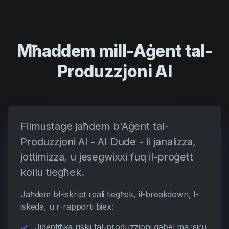
Mħaddem mill-Aġent tal-
Produzzjoni AI
Filmustage jaħdem b'Aġent tal-
Produzzjoni AI - AI Dude - li janalizza,
jottimizza, u jesegwixxi fuq il-proġett
kollu tiegħek.
Jaħdem bl-iskript reali tiegħek, il-breakdown, l-
iskeda, u r-rapporti biex:
Jidentifika riskji tal-produzzjoni qabel ma jsiru