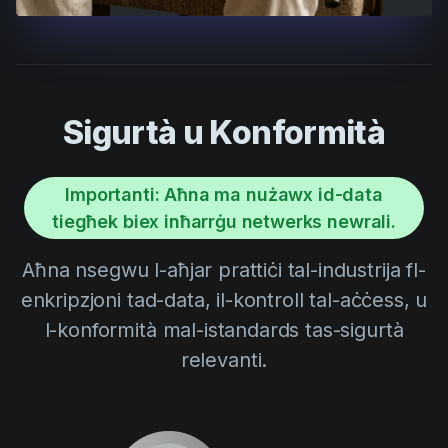
Sigurtà u Konformità
Importanti: Aħna ma nużawx id-data
tiegħek biex inħarrġu netwerks newrali.
Aħna nsegwu l-aħjar prattiċi tal-industrija fl-
enkripzjoni tad-data, il-kontroll tal-aċċess, u
l-konformità mal-istandards tas-sigurtà
relevanti.