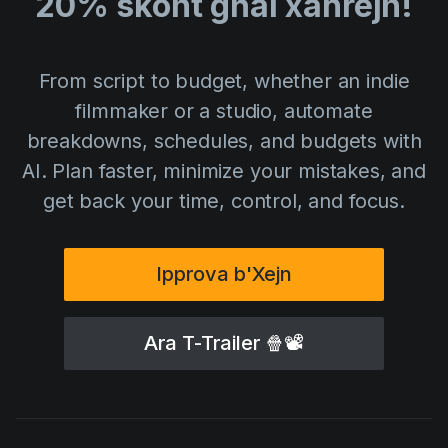
20% skont għal xahrejn!
AI Agent
Education
Vidjows
Events
Każijiet ta' Użu
From script to budget, whether an indie
Filmmaking
Ċentru tal-Għajnuna
filmmaker or a studio, automate
Filmustage news
breakdowns, schedules, and budgets with
Gaming
AI. Plan faster, minimize your mistakes, and
get back your time, control, and focus.
Guides
IP Development
Ipprova b'Xejn
Legal
Marketing
Ara T-Trailer
🍿📽
Post-production
Pre-production
Product placement