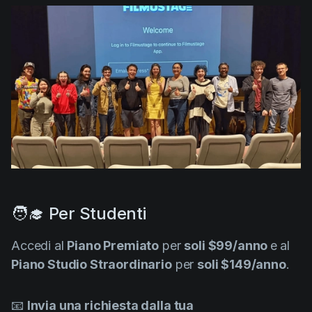
AI Agent
Education
Video
Events
Casi d'Uso
Filmmaking
Centro Assistenza
Filmustage news
Gaming
Guides
IP Development
Legal
🧑‍🎓 Per Studenti
Marketing
Post-production
Accedi al
Piano Premiato
per
soli $99/anno
e
al
Piano Studio Straordinario
per
soli $149/anno
.
Pre-production
Product placement
📧
Invia una richiesta dalla tua