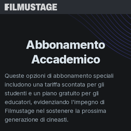
Funzionalità
Testimonianze
Script Breakdown
Abbonamento
Storyboards & Shot Lists
Prezzi
Accademico
Shooting Schedules
Blog
Budgeting
Risorse
All
Queste opzioni di abbonamento speciali
VFX Breakdown
Budgeting
Storie dei Clienti
Cerca
includono una tariffa scontata per gli
Script Analysis
studenti e un piano gratuito per gli
Cinemagic
Programma di Referral
Acce
Script Synopsis
educatori, evidenziando l'impegno di
Customer Stories
Webinar ed Eventi
Filmustage nel sostenere la prossima
Script Sides
Prova Grat
Directing
Modelli
generazione di cineasti.
Ordini del Giorno
Distribution
Guide