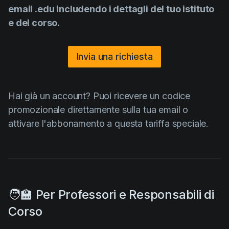
Product updates
email
.edu
includendo i dettagli del tuo istituto
e del corso.
Production
Scheduling
Invia una richiesta
Screenwriting
Script breakdown
Hai già un account? Puoi ricevere un codice
Script coverage
promozionale direttamente sulla tua email o
Storyboards
attivare l'abbonamento a questa tariffa speciale.
Technologies
Templates
VFX
🧑‍🏫 Per Professori e Responsabili di
Vertical Drama
Corso